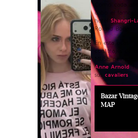
Como cada año,
cabo el famos
hotel
Shangri-L
Roland Bonapar
En esta ocasión
con trajes de a
MUSE, peinada
Anne Arnold
, h
sus
cavaliers
.
Bazar Vintag
MAP