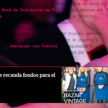
 el pasado sábado 25 de Noviembre, se llevó a
o
Baile de Debutantes de París
, en los salones del
a
, un antiguo palacio donde vivió el príncipe
te, un sobrino nieto de Napoleón.
 21 jóvenes de todas partes del mundo, vestidas
lta costura y joyas prestadas por la joyería V
s por
Alexander von Trentini
y maquilladas por
icieron su presentación en sociedad del brazo de
e recauda fondos para el