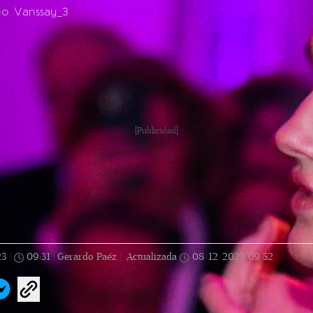
io Vanssay_3
[Publicidad]
23
|
09:31
|
Gerardo Paéz |
Actualizada
08/12/2023
09:52