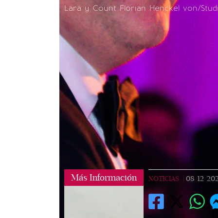
Lara y Count Florian Henckel von/Stud
Más Información
NOTICIAS
|
08/12/20