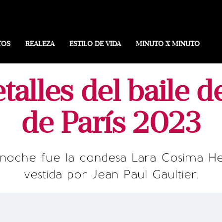
TOS
REALEZA
ESTILO DE VIDA
MINUTO X MINUTO
talles del baile 
de París 2023
 la noche fue la condesa Lara Cosima 
vestida por Jean Paul Gaultier.