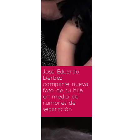
José Eduardo
Derbez
comparte nueva
foto de su hija
en medio de
rumores de
separación