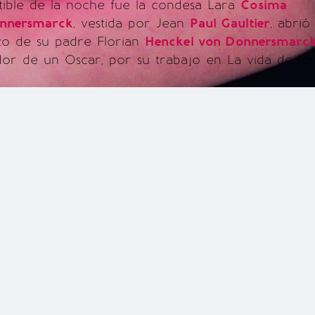
utible de la noche fue la condesa Lara
Cosima
onnersmarck
, vestida por Jean
Paul Gaultier
, abrió
azo de su padre Florian
Henckel von Donnersmarc
dor de un Oscar, por su trabajo en La vida de los