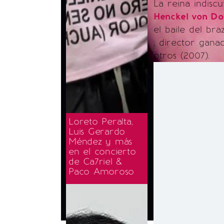
La reina indisc
Henckel von D
el baile del br
, director gana
otros (2007).
Loreto Peralta,
Luis Gerardo
Méndez y más
en el concierto
de Ca7riel &
Paco Amoroso