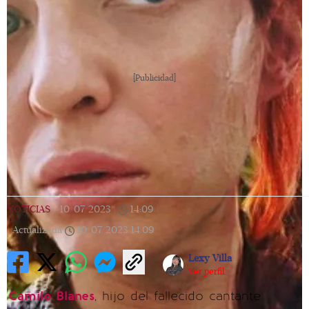
[Publicidad]
NOTICIAS
|
10/07/2023
|
14:09
|
Actualizada
10/07/2023
14:09
Lexy Villa
Ver perfil
Camilo Blanes
, hijo del fallecido cantante