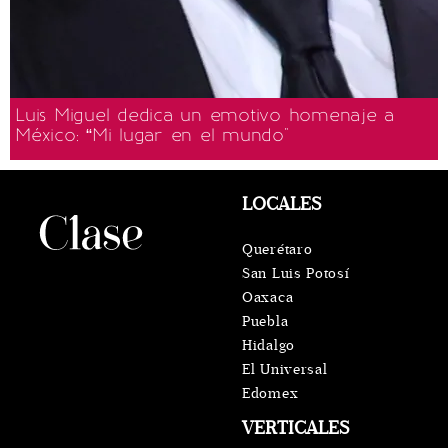
Luis Miguel dedica un emotivo homenaje a
México: “Mi lugar en el mundo"
LOCALES
Querétaro
San Luis Potosí
Oaxaca
Puebla
Hidalgo
El Universal
Edomex
VERTICALES