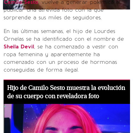
Camilo Sesto
, vuelve a generar polémica al
publicar una atrevida foto con la que
sorprende a sus miles de seguidores.
En las últimas semanas, el hijo de Lourdes
Ornelas se ha identificado con el nombre de
Sheila Devil
, se ha comenzado a vestir con
ropa femenina y aparentemente ha
comenzado con un proceso de hormonas
conseguidas de forma ilegal.
Hijo de Camilo Sesto muestra la evolución
de su cuerpo con reveladora foto