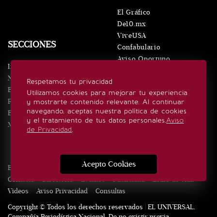
El Gráfico
De10.mx
ViveUSA
SECCIONES
Confabulario
Aviso Oportuno
Inicio
Obituarios
Noticias
Respetamos tu privacidad
Consultas
Eventos
Utilizamos cookies para mejorar tu experiencia
Realeza
y mostrarte contenido relevante. Al continuar
SÍGUENOS
navegando, aceptas nuestra política de cookies
Estilo de vida
y el tratamiento de tus datos personales.
Aviso
Minuto x Minuto
de Privacidad
.
Acepto Cookies
Edición Impresa
Noticias
Quiénes somos
Realeza
Contacto
Directorio
Eventos
Publicidad
Estilo de vida
Videos
Aviso Privacidad
Consultas
Copyright © Todos los derechos reservados | EL UNIVERSAL,
Compañía Periodística Nacional. De no existir previa