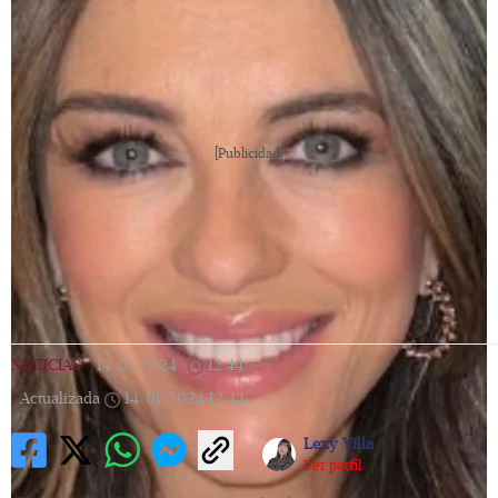
[Publicidad]
NOTICIAS
|
14/01/2024
|
12:44
|
Actualizada
14/01/2024
12:44
Lexy Villa
Ver perfil