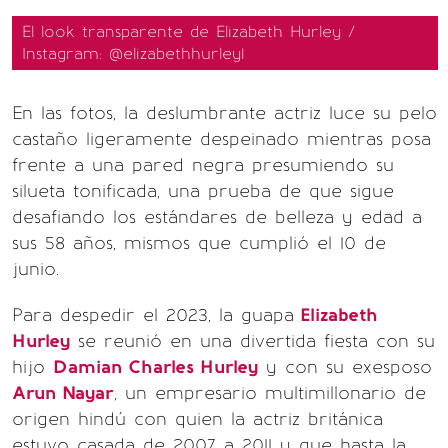
El look transparente de Elizabeth Hurley /
Instagram: @elizabethhurley1
En las fotos, la deslumbrante actriz luce su pelo
castaño ligeramente despeinado mientras posa
frente a una pared negra presumiendo su
silueta tonificada, una prueba de que sigue
desafiando los estándares de belleza y edad a
sus 58 años, mismos que cumplió el 10 de
junio.
Para despedir el 2023, la guapa
Elizabeth
Hurley
se reunió en una divertida fiesta con su
hijo
Damian Charles Hurley
y con su exesposo
Arun Nayar
, un empresario multimillonario de
origen hindú con quien la actriz británica
estuvo casada de 2007 a 2011 y que hasta la