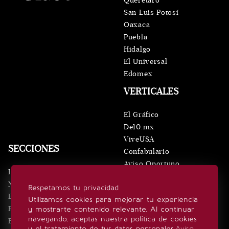
Querétaro
San Luis Potosí
Oaxaca
Puebla
Hidalgo
El Universal
Edomex
VERTICALES
El Gráfico
De10.mx
ViveUSA
SECCIONES
Confabulario
Aviso Oportuno
Inicio
Obituarios
Noticias
Respetamos tu privacidad
Consultas
Eventos
Utilizamos cookies para mejorar tu experiencia
Realeza
y mostrarte contenido relevante. Al continuar
SÍGUENOS
navegando, aceptas nuestra política de cookies
Estilo de vida
y el tratamiento de tus datos personales.
Aviso