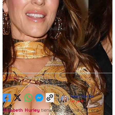
[Publicidad]
NOTICIAS
|
16/06/2023
|
11:15
|
Actualizada
16/06/2023
11:18
Jatziri Sánchez
Ver perfil
Elizabeth Hurley
tiene una amplia carrera