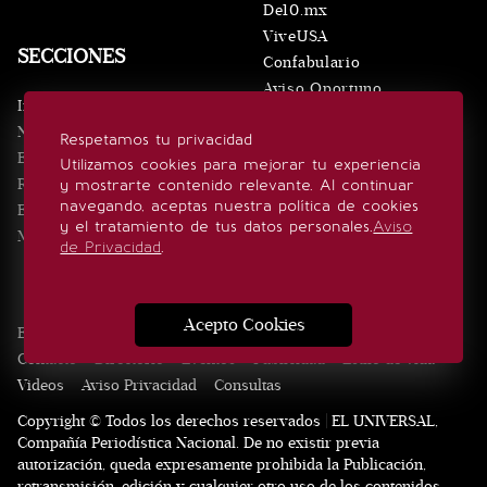
De10.mx
ViveUSA
SECCIONES
Confabulario
Aviso Oportuno
Inicio
Obituarios
Noticias
Respetamos tu privacidad
Consultas
Eventos
Utilizamos cookies para mejorar tu experiencia
Realeza
y mostrarte contenido relevante. Al continuar
SÍGUENOS
navegando, aceptas nuestra política de cookies
Estilo de vida
y el tratamiento de tus datos personales.
Aviso
Minuto x Minuto
de Privacidad
.
Acepto Cookies
Edición Impresa
Noticias
Quiénes somos
Realeza
Contacto
Directorio
Eventos
Publicidad
Estilo de vida
Videos
Aviso Privacidad
Consultas
Copyright © Todos los derechos reservados | EL UNIVERSAL,
Compañía Periodística Nacional. De no existir previa
autorización, queda expresamente prohibida la Publicación,
retransmisión, edición y cualquier otro uso de los contenidos