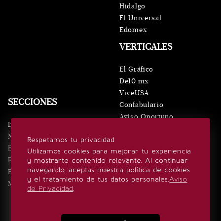
Hidalgo
El Universal
Edomex
VERTICALES
El Gráfico
De10.mx
ViveUSA
SECCIONES
Confabulario
Aviso Oportuno
Inicio
Obituarios
Noticias
Respetamos tu privacidad
Consultas
Eventos
Utilizamos cookies para mejorar tu experiencia
Realeza
y mostrarte contenido relevante. Al continuar
SÍGUENOS
navegando, aceptas nuestra política de cookies
Estilo de vida
y el tratamiento de tus datos personales.
Aviso
Minuto x Minuto
de Privacidad
.