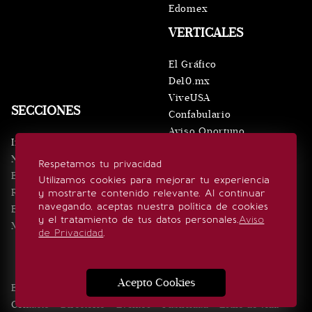
Edomex
VERTICALES
El Gráfico
De10.mx
ViveUSA
SECCIONES
Confabulario
Aviso Oportuno
Inicio
Obituarios
Noticias
Respetamos tu privacidad
Consultas
Eventos
Utilizamos cookies para mejorar tu experiencia
Realeza
y mostrarte contenido relevante. Al continuar
SÍGUENOS
navegando, aceptas nuestra política de cookies
Estilo de vida
y el tratamiento de tus datos personales.
Aviso
Minuto x Minuto
de Privacidad
.
Acepto Cookies
Edición Impresa
Noticias
Quiénes somos
Realeza
Contacto
Directorio
Eventos
Publicidad
Estilo de vida