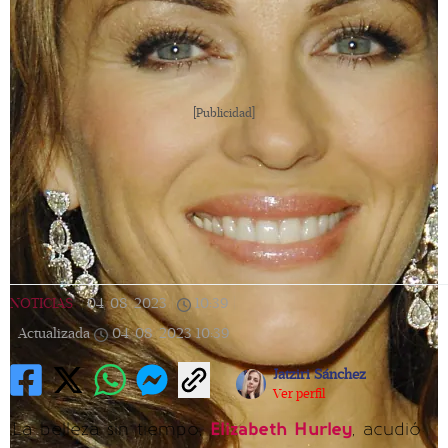
[Publicidad]
NOTICIAS
|
04/08/2023
|
10:39
|
Actualizada
04/08/2023
10:39
Jatziri Sánchez
Ver perfil
La belleza sin tiempo,
Elizabeth Hurley
, acudió