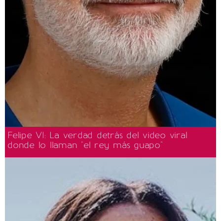
Felipe VI: La verdad detrás del video viral
donde lo llaman "el rey más guapo"