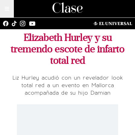
Elizabeth Hurley y su
tremendo escote de infarto
total red
Liz Hurley acudió con un revelador look
total red a un evento en Mallorca
acompañada de su hijo Damian