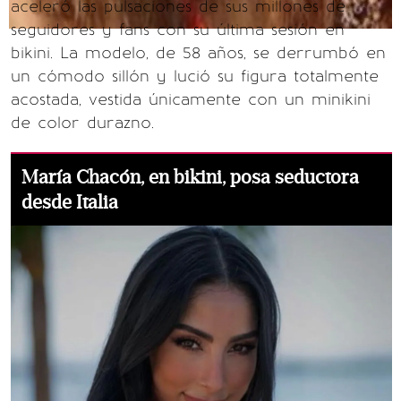
aceleró las pulsaciones de sus millones de
seguidores y fans con su última sesión en
bikini. La modelo, de 58 años, se derrumbó en
un cómodo sillón y lució su figura totalmente
acostada, vestida únicamente con un minikini
de color durazno.
María Chacón, en bikini, posa seductora
desde Italia