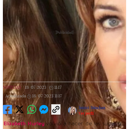
[Publicidad]
NOTICIAS
|
18/07/2023
|
11:17
|
Actualizada
18/07/2023
11:17
Jatziri Sánchez
Ver perfil
Elizabeth Hurley
volvió a hacer de las suyas y