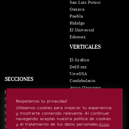
San Luis Potosí
Oaxaca
Puebla
Hidalgo
El Universal
Edomex
VERTICALES
El Gráfico
De10.mx
ViveUSA
SECCIONES
Confabulario
Aviso Oportuno
Inicio
Obituarios
Noticias
Respetamos tu privacidad
Consultas
Eventos
Utilizamos cookies para mejorar tu experiencia
Realeza
y mostrarte contenido relevante. Al continuar
SÍGUENOS
navegando, aceptas nuestra política de cookies
Estilo de vida
y el tratamiento de tus datos personales.
Aviso
Minuto x Minuto