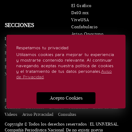
El Gráfico
De10.mx
ViveUSA
SECCIONES
Confabulario
Aviso Oportuno
Inicio
Obituarios
Noticias
Respetamos tu privacidad
Consultas
Eventos
Utilizamos cookies para mejorar tu experiencia
Realeza
y mostrarte contenido relevante. Al continuar
SÍGUENOS
navegando, aceptas nuestra política de cookies
Estilo de vida
y el tratamiento de tus datos personales.
Aviso
Minuto x Minuto
de Privacidad
.
Acepto Cookies
Edición Impresa
Noticias
Quiénes somos
Realeza
Contacto
Directorio
Eventos
Publicidad
Estilo de vida
Videos
Aviso Privacidad
Consultas
Copyright © Todos los derechos reservados | EL UNIVERSAL,
Compañía Periodística Nacional. De no existir previa