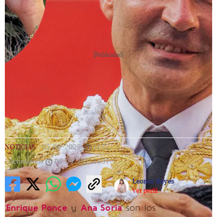
[Publicidad]
NOTICIAS
|
05/09/2025
|
14:37
|
Actualizada
05/09/2025
14:37
Leonor Reyes
Ver perfil
Enrique Ponce
y
Ana Soria
son los