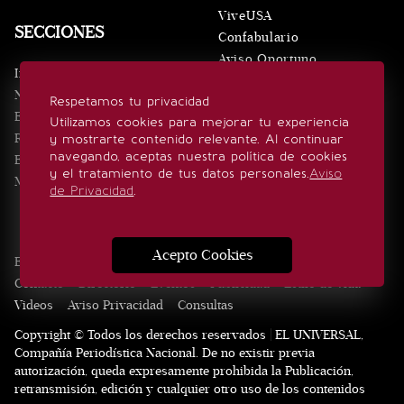
ViveUSA
SECCIONES
Confabulario
Aviso Oportuno
Inicio
Obituarios
Noticias
Respetamos tu privacidad
Consultas
Eventos
Utilizamos cookies para mejorar tu experiencia
Realeza
y mostrarte contenido relevante. Al continuar
SÍGUENOS
navegando, aceptas nuestra política de cookies
Estilo de vida
y el tratamiento de tus datos personales.
Aviso
Minuto x Minuto
de Privacidad
.
Acepto Cookies
Edición Impresa
Noticias
Quiénes somos
Realeza
Contacto
Directorio
Eventos
Publicidad
Estilo de vida
Videos
Aviso Privacidad
Consultas
Copyright © Todos los derechos reservados | EL UNIVERSAL,
Compañía Periodística Nacional. De no existir previa
autorización, queda expresamente prohibida la Publicación,
retransmisión, edición y cualquier otro uso de los contenidos