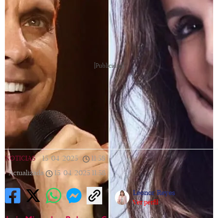
[Publicidad]
NOTICIAS
|
15/04/2025
|
11:58
|
Actualizada
15/04/2025
11:58
Leonor Reyes
Ver perfil