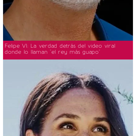
Felipe VI: La verdad detrás del video viral
donde lo llaman "el rey más guapo"