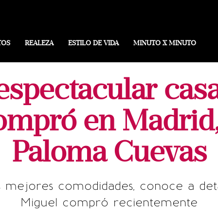
TOS
REALEZA
ESTILO DE VIDA
MINUTO X MINUTO
 espectacular cas
ompró en Madrid,
Paloma Cuevas
s mejores comodidades, conoce a deta
Miguel compró recientemente