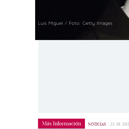
Luis Miguel / Foto: Getty Images
Más Información
NOTICIAS
|
23/01/20