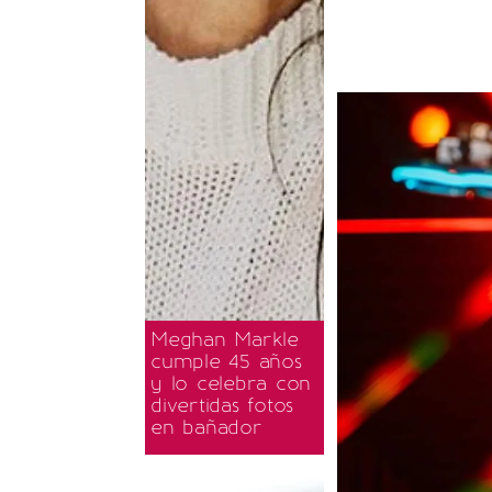
Meghan Markle
cumple 45 años
y lo celebra con
divertidas fotos
en bañador