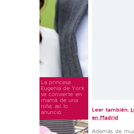
La princesa
Eugenia de York
se convierte en
mamá de una
niña, así lo
Leer también:
L
anunció
en Madrid
Además de muda