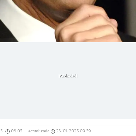
[Publicidad]
25
|
08:05
|
Actualizada
23/01/2025
09:59