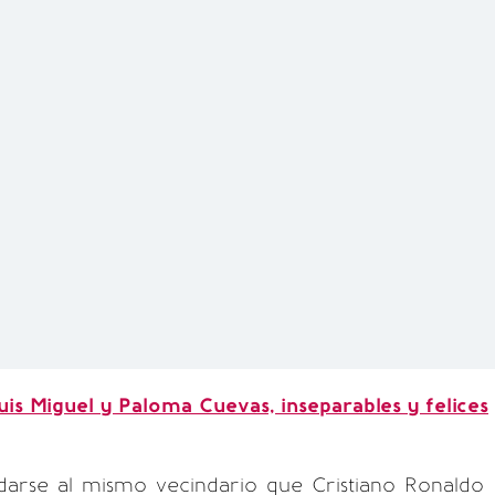
uis Miguel y Paloma Cuevas, inseparables y felices
rse al mismo vecindario que Cristiano Ronaldo