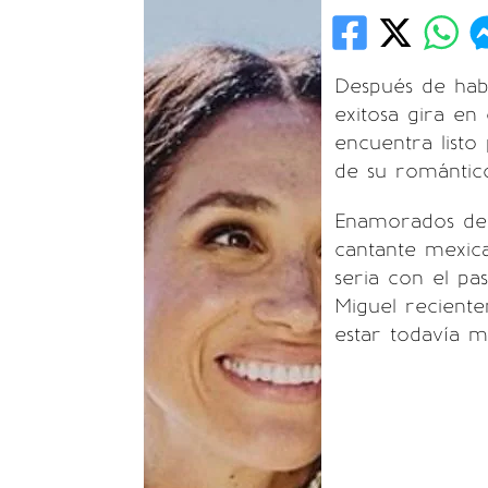
Después de hab
exitosa gira en
encuentra listo 
de su romántic
Enamorados desd
cantante mexica
seria con el pa
Miguel recient
estar todavía m