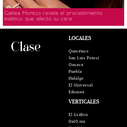
Galilea Montijo revela el procedimiento
estético que afectó su cara
LOCALES
Querétaro
San Luis Potosí
Oaxaca
Puebla
Hidalgo
El Universal
Edomex
VERTICALES
El Gráfico
De10.mx