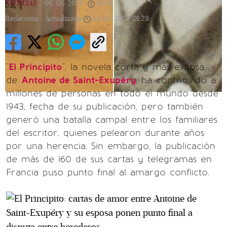
NOTICIAS
|
06/05/2021
|
19:01
|
Redacción |
Actualizada
14/05/2023
01:28
"
El Principito
", la novela corta y más exitosa
de
Antoine de Saint-Exupéry
, ha conmovido a
millones de personas en todo el mundo desde
1943, fecha de su publicación, pero también
generó una batalla campal entre los familiares
del escritor, quienes pelearon durante años
por una herencia. Sin embargo, la publicación
de más de 160 de sus cartas y telegramas en
Francia puso punto final al amargo conflicto.