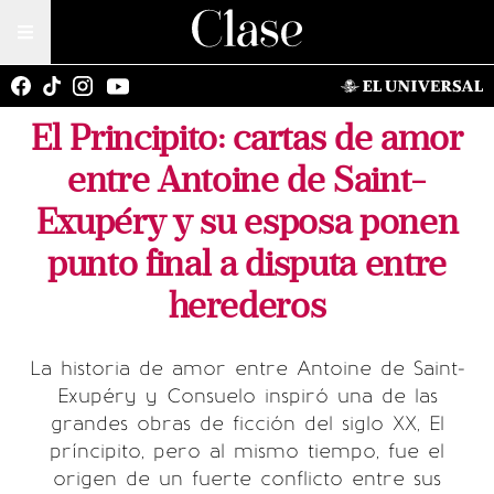
El Principito: cartas de amor
entre Antoine de Saint-
Exupéry y su esposa ponen
punto final a disputa entre
herederos
La historia de amor entre Antoine de Saint-
Exupéry y Consuelo inspiró una de las
grandes obras de ficción del siglo XX, El
príncipito, pero al mismo tiempo, fue el
origen de un fuerte conflicto entre sus