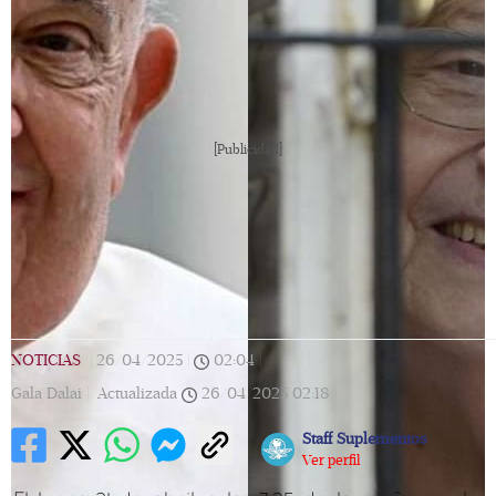
[Publicidad]
NOTICIAS
|
26/04/2025
|
02:04
|
Gala Dalai |
Actualizada
26/04/2025
02:18
Staff Suplementos
Ver perfil