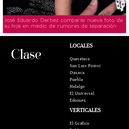
José Eduardo Derbez comparte nueva foto de
su hija en medio de rumores de separación
LOCALES
Querétaro
San Luis Potosí
Oaxaca
Puebla
Hidalgo
El Universal
Edomex
VERTICALES
El Gráfico