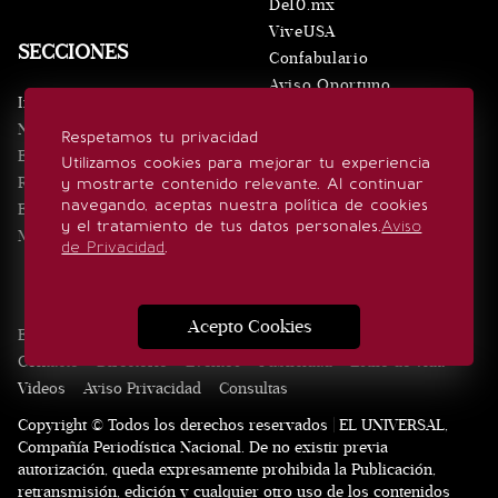
De10.mx
ViveUSA
SECCIONES
Confabulario
Aviso Oportuno
Inicio
Obituarios
Noticias
Respetamos tu privacidad
Consultas
Eventos
Utilizamos cookies para mejorar tu experiencia
Realeza
y mostrarte contenido relevante. Al continuar
SÍGUENOS
navegando, aceptas nuestra política de cookies
Estilo de vida
y el tratamiento de tus datos personales.
Aviso
Minuto x Minuto
de Privacidad
.
Acepto Cookies
Edición Impresa
Noticias
Quiénes somos
Realeza
Contacto
Directorio
Eventos
Publicidad
Estilo de vida
Videos
Aviso Privacidad
Consultas
Copyright © Todos los derechos reservados | EL UNIVERSAL,
Compañía Periodística Nacional. De no existir previa
autorización, queda expresamente prohibida la Publicación,
retransmisión, edición y cualquier otro uso de los contenidos