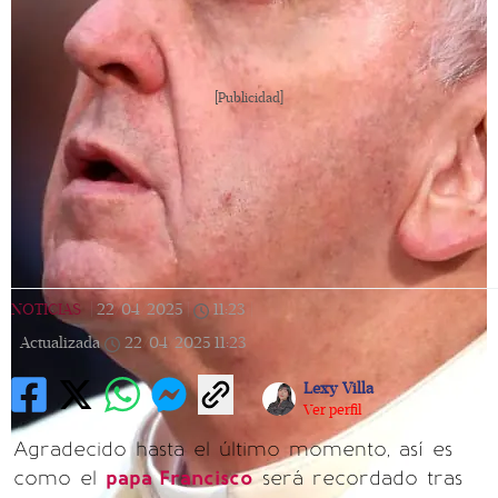
[Publicidad]
NOTICIAS
|
22/04/2025
|
11:23
|
Actualizada
22/04/2025
11:23
Lexy Villa
Ver perfil
Agradecido hasta el último momento, así es
como el
papa Francisco
será recordado tras