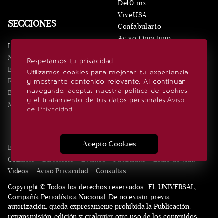
De10.mx
ViveUSA
SECCIONES
Confabulario
Aviso Oportuno
Inicio
Obituarios
Noticias
Respetamos tu privacidad
Consultas
Eventos
Utilizamos cookies para mejorar tu experiencia
Realeza
y mostrarte contenido relevante. Al continuar
SÍGUENOS
navegando, aceptas nuestra política de cookies
Estilo de vida
y el tratamiento de tus datos personales.
Aviso
Minuto x Minuto
de Privacidad
.
Acepto Cookies
Edición Impresa
Noticias
Quiénes somos
Realeza
Contacto
Directorio
Eventos
Publicidad
Estilo de vida
Videos
Aviso Privacidad
Consultas
Copyright © Todos los derechos reservados | EL UNIVERSAL,
Compañía Periodística Nacional. De no existir previa
autorización, queda expresamente prohibida la Publicación,
retransmisión, edición y cualquier otro uso de los contenidos