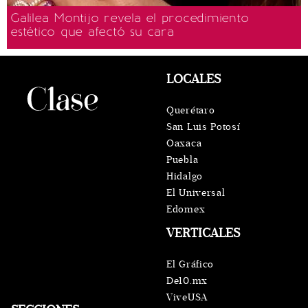
Galilea Montijo revela el procedimiento
estético que afectó su cara
LOCALES
Querétaro
San Luis Potosí
Oaxaca
Puebla
Hidalgo
El Universal
Edomex
VERTICALES
El Gráfico
De10.mx
ViveUSA