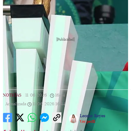
[Publicidad]
NOTICIAS
|
11/06/2026
|
16:44
|
Actualizada
11/06/2026
16:44
Leonor Reyes
Ver perfil