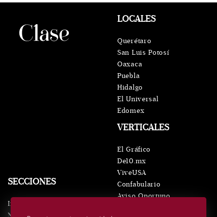
LOCALES
Querétaro
San Luis Potosí
Oaxaca
Puebla
Hidalgo
El Universal
Edomex
VERTICALES
El Gráfico
De10.mx
ViveUSA
SECCIONES
Confabulario
Aviso Oportuno
Inicio
Obituarios
Noticias