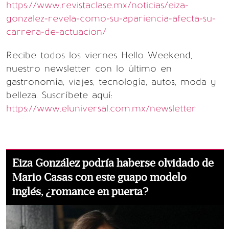
https://www.revistaclase.mx/noticias/eiza-
gonzalez-revela-como-su-apariencia-afecta-su-
carrera-de-actuacion/
Recibe todos los viernes Hello Weekend,
nuestro newsletter con lo último en
gastronomía, viajes, tecnología, autos, moda y
belleza. Suscríbete aquí:
https://www.eluniversal.com.mx/newsletter
Eiza González podría haberse olvidado de
Mario Casas con este guapo modelo
inglés, ¿romance en puerta?