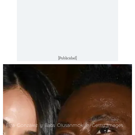
[Publicidad]
Eiza González y Babs Olusanmokun/Getty Images