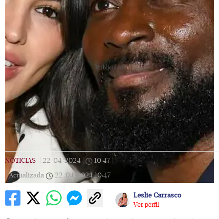
[Publicidad]
NOTICIAS
|
22/04/2024
|
10:47
|
Actualizada
22/04/2024
10:47
Leslie Carrasco
Ver perfil