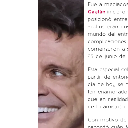
Fue a mediado
Gaytán
iniciar
posicionó entre
ambos eran dos
mundo del entr
complicaciones
comenzaron a sal
25 de junio de 
Esta especial ce
partir de enton
día de hoy se 
tan enamorados
que en realidad
de lo amistoso.
Con motivo de
recordó cuán fe