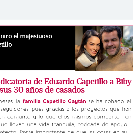
entro el majestuoso
illo
edicatoria de Eduardo Capetillo a Biby
 sus 30 años de casados
meses, la
familia Capetillo Gaytán
se ha robado el
seguidores, pues gracias a los proyectos que han
en conjunto y lo que ellos mismos comparten en
que llevan una vida tranquila, rodeada de apoyo
 afecto. Parte importante de que las cosas en su