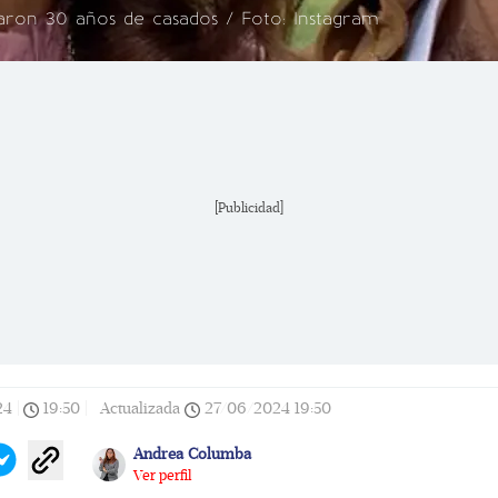
raron 30 años de casados / Foto: Instagram
[Publicidad]
24
|
19:50
|
Actualizada
27/06/2024
19:50
Andrea Columba
Ver perfil