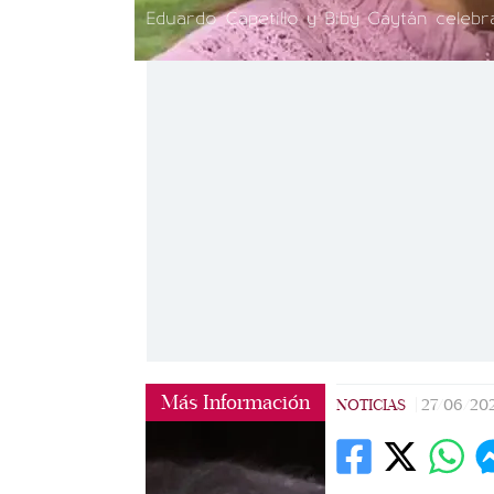
Eduardo Capetillo y Biby Gaytán celeb
Más Información
NOTICIAS
|
27/06/20