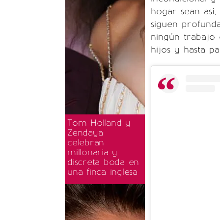
hogar sean así
siguen profund
ningún trabajo c
hijos y hasta pa
Tom Holland y
Zendaya
celebran
millonaria y
discreta boda en
una finca inglesa