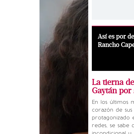
Así es por d
Rancho Capet
La tierna d
Gaytán por
En los últimos 
corazón de sus 
protagonizado 
redes, se sabe 
incondicional y