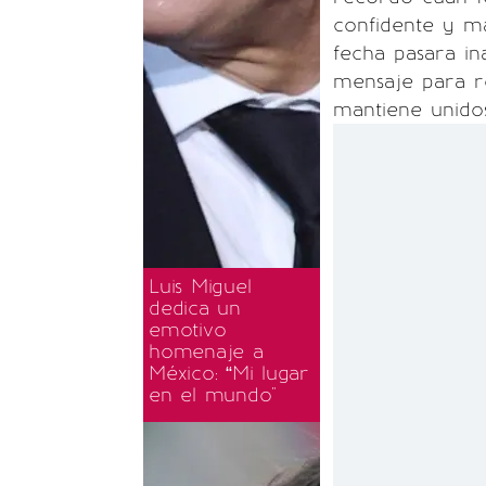
confidente y ma
fecha pasara in
mensaje para r
mantiene unidos
Luis Miguel
dedica un
emotivo
homenaje a
México: “Mi lugar
en el mundo"