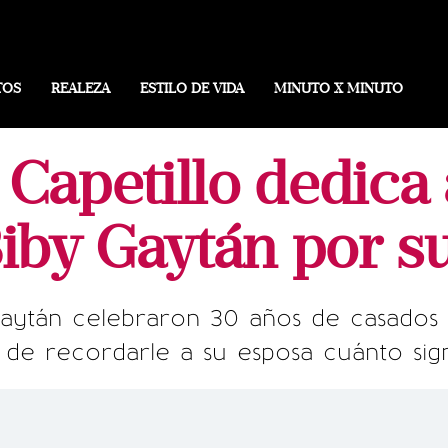
TOS
REALEZA
ESTILO DE VIDA
MINUTO X MINUTO
Capetillo dedic
iby Gaytán por su
aytán celebraron 30 años de casados 
de recordarle a su esposa cuánto sign