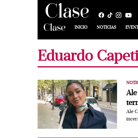
INICIO
NOTICIAS
EVEN
Eduardo Capeti
NOTI
Ale
ter
Ale C
incer