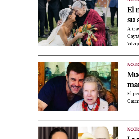
El 
su 
A tra
Gaytá
Vázq
NOTI
Mue
mam
El pe
Carme
NOTI