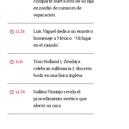
comparte nueva foto de su hija
en medio de rumores de
separación
Luis Miguel dedica un emotivo
15:28
homenaje a México: “Mi lugar
en el mundo”
Tom Holland y Zendaya
15:11
celebran millonaria y discreta
boda en una finca inglesa
Galilea Montijo revela el
14:28
procedimiento estético que
afectó su cara