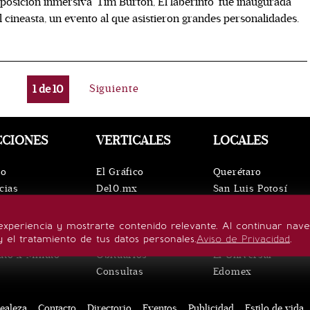
posición inmersiva ‘Tim Burton, El laberinto’ fue inaugurada
l cineasta, un evento al que asistieron grandes personalidades.
1
de
10
Siguiente
CCIONES
VERTICALES
LOCALES
io
El Gráfico
Querétaro
cias
De10.mx
San Luis Potosí
ntos
ViveUSA
Oaxaca
leza
Confabulario
Puebla
experiencia y mostrarte contenido relevante. Al continuar nav
lo de vida
Aviso Oportuno
Hidalgo
y el tratamiento de tus datos personales.
Aviso de Privacidad
.
uto x Minuto
Obituarios
El Universal
Consultas
Edomex
ealeza
Contacto
Directorio
Eventos
Publicidad
Estilo de vida