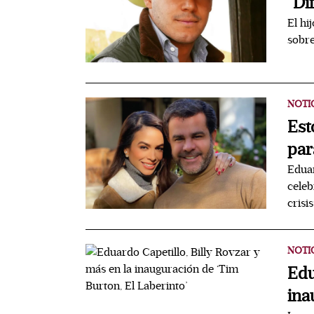
“Di
El hi
sobre
NOTI
Est
par
Eduar
celeb
crisi
NOTI
Edu
ina