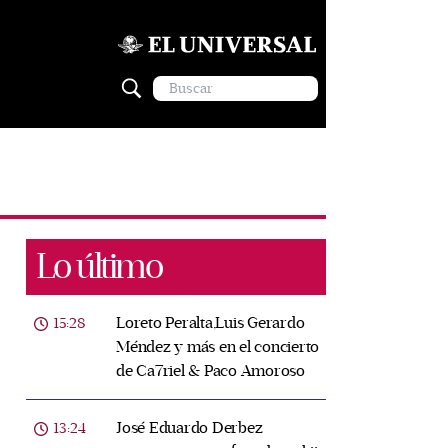
Lo último
Loreto Peralta,Luis Gerardo
15:28
Méndez y más en el concierto
de Ca7riel & Paco Amoroso
José Eduardo Derbez
13:24