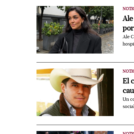
NOTI
Ale
por
Ale C
hospi
NOTI
El 
cau
Un co
socia
NOTI