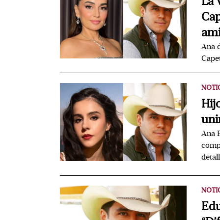
La 
Cap
ami
Ana d
Capet
NOTI
Hij
uni
Ana P
compa
detall
NOTI
Edu