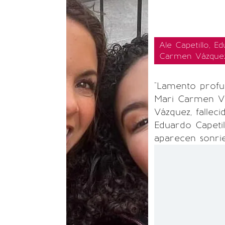
Ale Capetillo, E
Carmen Vázquez 
"Lamento profu
Mari Carmen Vá
Vázquez, fallec
Eduardo Capetil
aparecen sonrie