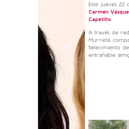
Este jueves 22
Carmen Vázquez
Capetillo
.
A través de red
Murrieta compa
fallecimiento d
entrañable amig