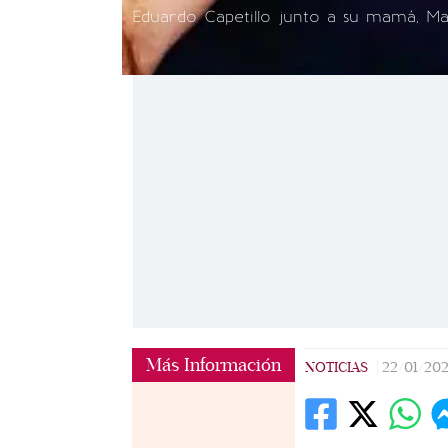
Eduardo Capetillo junto a su mamá, Ma
Más Información
NOTICIAS
|
22/01/20