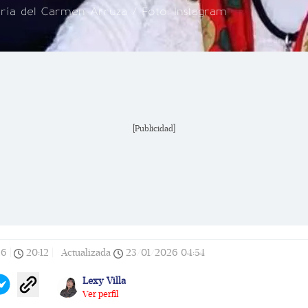
ría del Carmen Arruza / Foto: Instagram
[Publicidad]
26
|
20:12
|
Actualizada
23/01/2026
04:54
Lexy Villa
Ver perfil