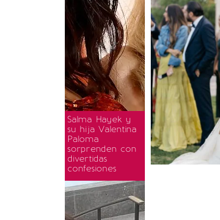
Salma Hayek y
su hija Valentina
Paloma
sorprenden con
divertidas
confesiones