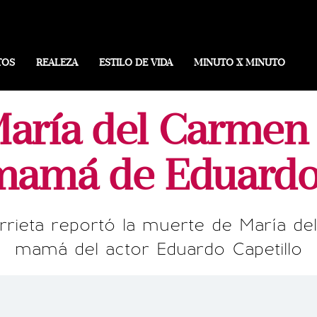
TOS
REALEZA
ESTILO DE VIDA
MINUTO X MINUTO
aría del Carmen
 mamá de Eduardo 
urrieta reportó la muerte de María d
mamá del actor Eduardo Capetillo