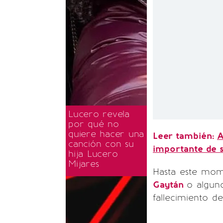
Lucero revela
por qué no
quiere hacer una
Leer también:
A
canción con su
importante de s
hija Lucero
Mijares
Hasta este mom
Gaytán
o algun
fallecimiento d