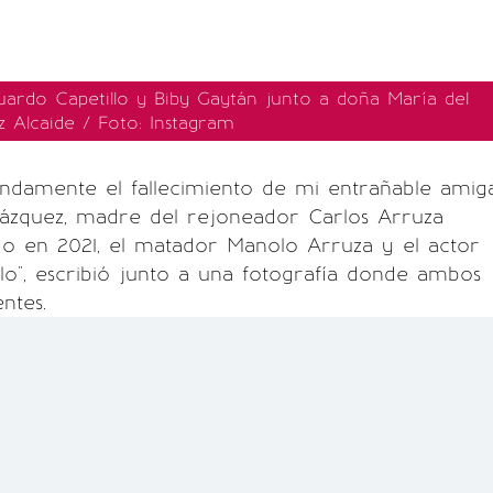
duardo Capetillo y Biby Gaytán junto a doña María del
Alcaide / Foto: Instagram
ndamente el fallecimiento de mi entrañable amig
zquez, madre del rejoneador Carlos Arruza
ido en 2021, el matador Manolo Arruza y el actor
lo", escribió junto a una fotografía donde ambos
ntes.