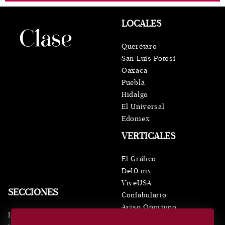
LOCALES
Querétaro
San Luis Potosí
Oaxaca
Puebla
Hidalgo
El Universal
Edomex
VERTICALES
El Gráfico
De10.mx
ViveUSA
SECCIONES
Confabulario
Aviso Oportuno
Inicio
Obituarios