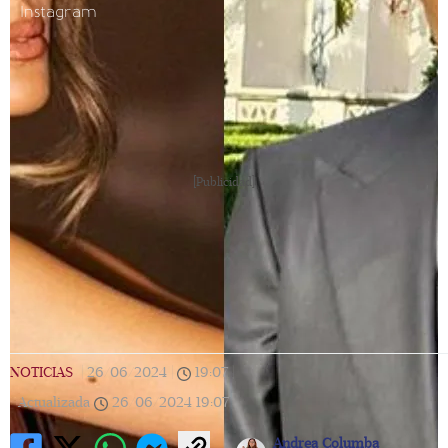
Instagram
[Publicidad]
NOTICIAS
|
26/06/2024
|
19:07
|
Actualizada
26/06/2024
19:07
Andrea Columba