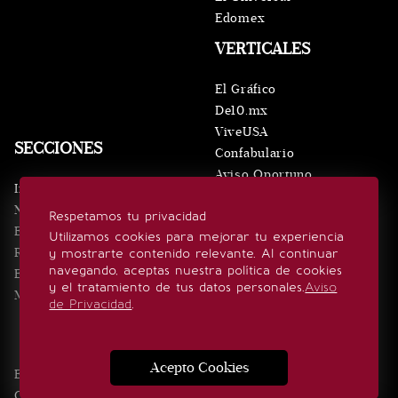
Edomex
VERTICALES
El Gráfico
De10.mx
ViveUSA
SECCIONES
Confabulario
Aviso Oportuno
Inicio
Obituarios
Noticias
Respetamos tu privacidad
Consultas
Eventos
Utilizamos cookies para mejorar tu experiencia
Realeza
y mostrarte contenido relevante. Al continuar
SÍGUENOS
navegando, aceptas nuestra política de cookies
Estilo de vida
y el tratamiento de tus datos personales.
Aviso
Minuto x Minuto
de Privacidad
.
Acepto Cookies
Edición Impresa
Noticias
Quiénes somos
Realeza
Contacto
Directorio
Eventos
Publicidad
Estilo de vida