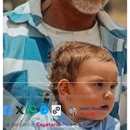
[Publicidad]
NOTICIAS
|
10/10/2022
|
16:54
|
Jatziri Sanchez |
Actualizada
05/05/2023
10:26
Jatziri Sánchez
Ver perfil
La pequeña
Cayetana
, hija de Camila