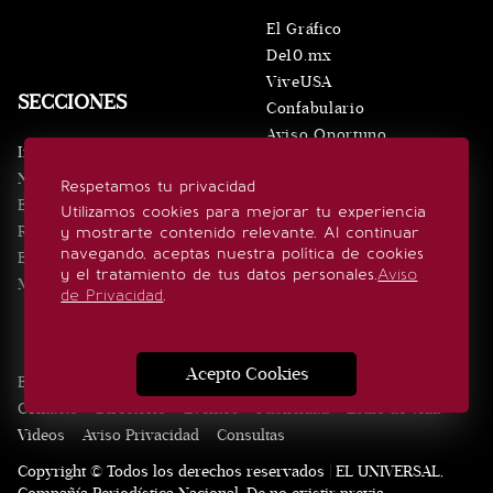
El Gráfico
De10.mx
ViveUSA
SECCIONES
Confabulario
Aviso Oportuno
Inicio
Obituarios
Noticias
Respetamos tu privacidad
Consultas
Eventos
Utilizamos cookies para mejorar tu experiencia
Realeza
y mostrarte contenido relevante. Al continuar
SÍGUENOS
navegando, aceptas nuestra política de cookies
Estilo de vida
y el tratamiento de tus datos personales.
Aviso
Minuto x Minuto
de Privacidad
.
Acepto Cookies
Edición Impresa
Noticias
Quiénes somos
Realeza
Contacto
Directorio
Eventos
Publicidad
Estilo de vida
Videos
Aviso Privacidad
Consultas
Copyright © Todos los derechos reservados | EL UNIVERSAL,