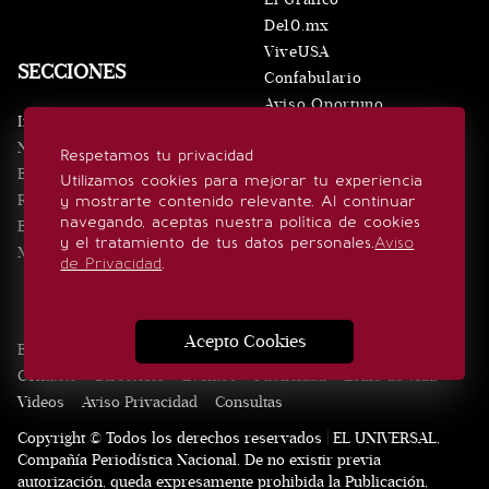
De10.mx
ViveUSA
SECCIONES
Confabulario
Aviso Oportuno
Inicio
Obituarios
Noticias
Respetamos tu privacidad
Consultas
Eventos
Utilizamos cookies para mejorar tu experiencia
Realeza
y mostrarte contenido relevante. Al continuar
SÍGUENOS
navegando, aceptas nuestra política de cookies
Estilo de vida
y el tratamiento de tus datos personales.
Aviso
Minuto x Minuto
de Privacidad
.
Acepto Cookies
Edición Impresa
Noticias
Quiénes somos
Realeza
Contacto
Directorio
Eventos
Publicidad
Estilo de vida
Videos
Aviso Privacidad
Consultas
Copyright © Todos los derechos reservados | EL UNIVERSAL,
Compañía Periodística Nacional. De no existir previa
autorización, queda expresamente prohibida la Publicación,