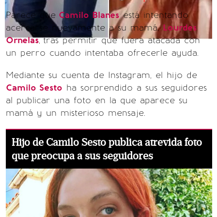
Parece que
Camilo Blanes
está intentando
acercarse nuevamente a su mamá,
Lourdes
Ornelas
,
tras permitir que fuera atacada con
un perro cuando intentaba ofrecerle ayuda.
Mediante su cuenta de Instagram, el hijo de
Camilo Sesto
ha sorprendido a sus seguidores
al publicar una foto en la que aparece su
mamá y un misterioso mensaje.
Hijo de Camilo Sesto publica atrevida foto
que preocupa a sus seguidores