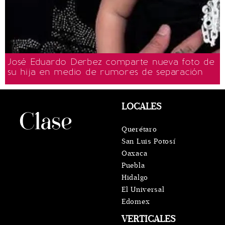
José Eduardo Derbez comparte nueva foto de
su hija en medio de rumores de separación
LOCALES
Querétaro
San Luis Potosí
Oaxaca
Puebla
Hidalgo
El Universal
Edomex
VERTICALES