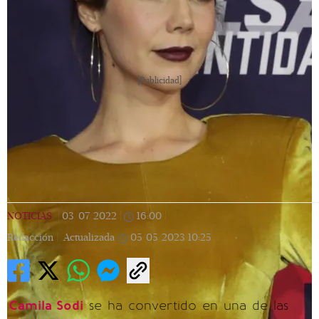
[Publicidad]
NOTICIAS
|
03/07/2022
|
16:00
|
Redacción |
Actualizada
05/05/2023
10:25
Camila Sodi
se ha convertido en una de las