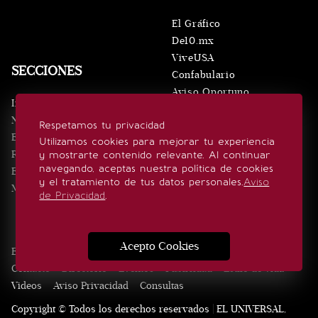
El Gráfico
De10.mx
ViveUSA
SECCIONES
Confabulario
Aviso Oportuno
Inicio
Obituarios
Noticias
Respetamos tu privacidad
Consultas
Eventos
Utilizamos cookies para mejorar tu experiencia
Realeza
y mostrarte contenido relevante. Al continuar
SÍGUENOS
navegando, aceptas nuestra política de cookies
Estilo de vida
y el tratamiento de tus datos personales.
Aviso
Minuto x Minuto
de Privacidad
.
Acepto Cookies
Edición Impresa
Noticias
Quiénes somos
Realeza
Contacto
Directorio
Eventos
Publicidad
Estilo de vida
Videos
Aviso Privacidad
Consultas
Copyright © Todos los derechos reservados | EL UNIVERSAL,