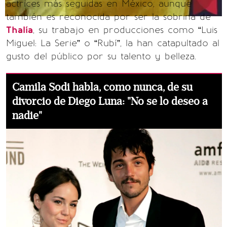
actrices más seguidas en México, aunque
también es reconocida por ser la sobrina de
Thalía
, su trabajo en producciones como “Luis
Miguel: La Serie” o “Rubí”, la han catapultado al
gusto del público por su talento y belleza.
Camila Sodi habla, como nunca, de su
divorcio de Diego Luna: "No se lo deseo a
nadie"