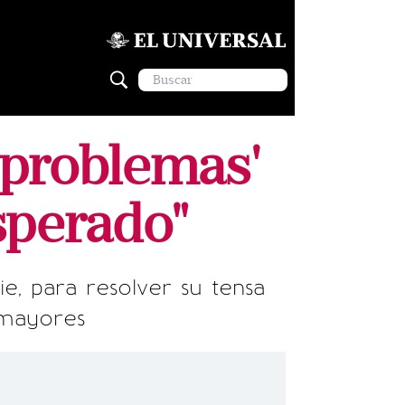
s problemas'
sperado"
e, para resolver su tensa
 mayores