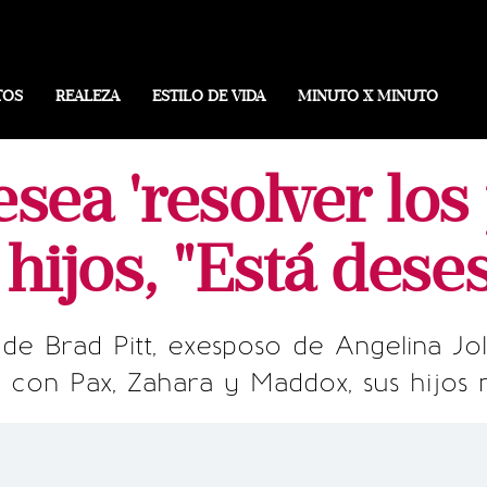
TOS
REALEZA
ESTILO DE VIDA
MINUTO X MINUTO
esea 'resolver lo
 hijos, "Está dese
de Brad Pitt, exesposo de Angelina Joli
n con Pax, Zahara y Maddox, sus hijos