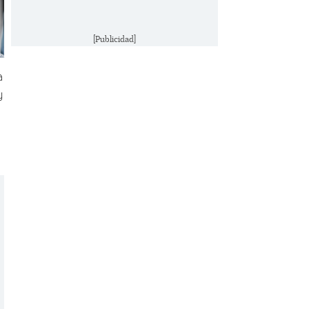
[Publicidad]
a
y