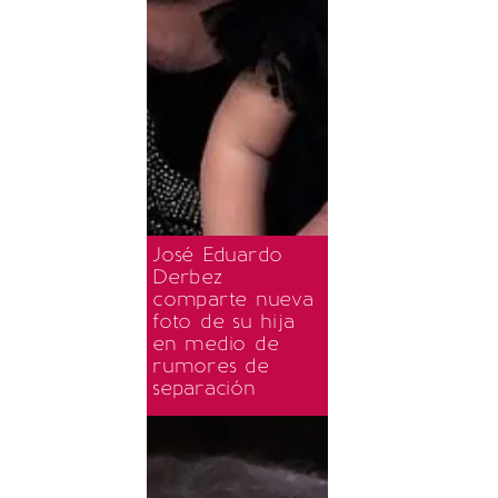
José Eduardo
Derbez
comparte nueva
foto de su hija
en medio de
rumores de
separación