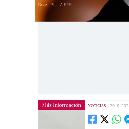
Brad Pitt / EFE
Más Información
NOTICIAS
|
29/11/202