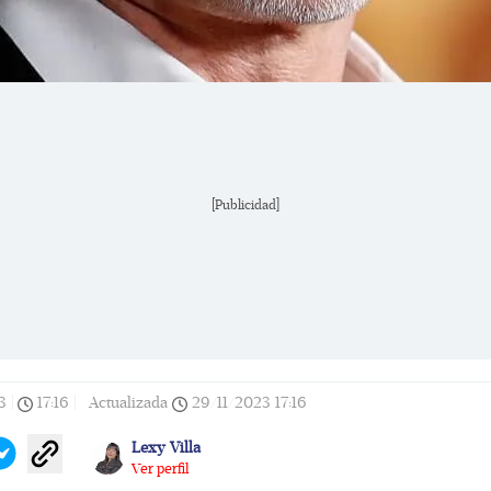
[Publicidad]
3
|
17:16
|
Actualizada
29/11/2023
17:16
Lexy Villa
Ver perfil