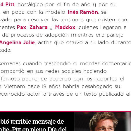
d Pitt
, nostálgico por el fin de año y por su
o en popa con la modelo
Inés Ramón
, se
ado para resolver las tensiones que existen con
centes
Pax
,
Zahara
y
Maddox
, quienes llegaron a
s de procesos de adopción mientras era pareja
Angelina Jolie
, actriz que estuvo a su lado durant
ada.
semanas cuando trascendió el mordaz comentari
compartió en sus redes sociales haciendo
 famoso padre; de acuerdo con los reportes, el
n Vietnam hace 19 años habría desahogado su
conocido actor a través de un texto publicado el
ibió terrible mensaje de
Jolie-Pitt en pleno Día del