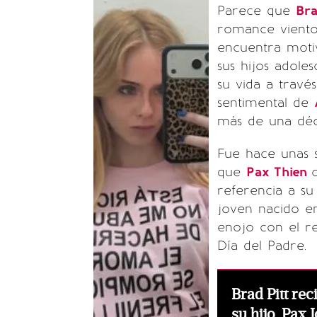
Parece que
Bra
romance vient
encuentra motiv
sus hijos adoles
su vida a travé
sentimental de
más de una déc
Fue hace unas 
que
Pax Thien
referencia a su
joven nacido e
enojo con el re
Día del Padre.
Brad Pitt rec
su hijo, Pax 