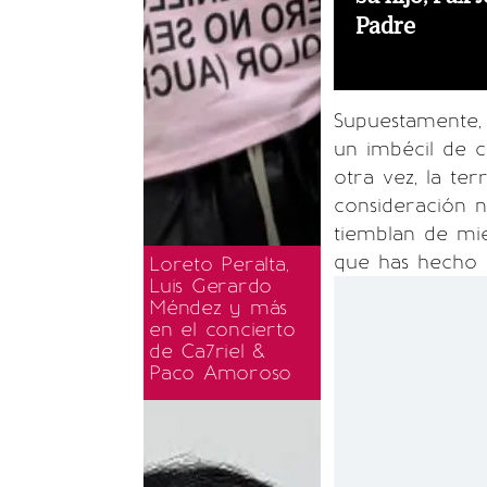
Padre
Supuestamente
un imbécil de 
otra vez, la te
consideración n
tiemblan de mi
que has hecho a
Loreto Peralta,
Luis Gerardo
Méndez y más
en el concierto
de Ca7riel &
Paco Amoroso