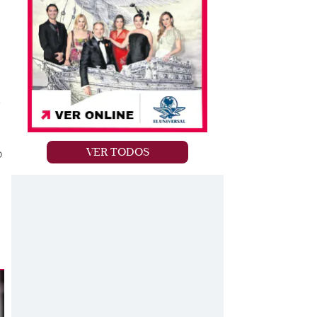
e
VER TODOS
o