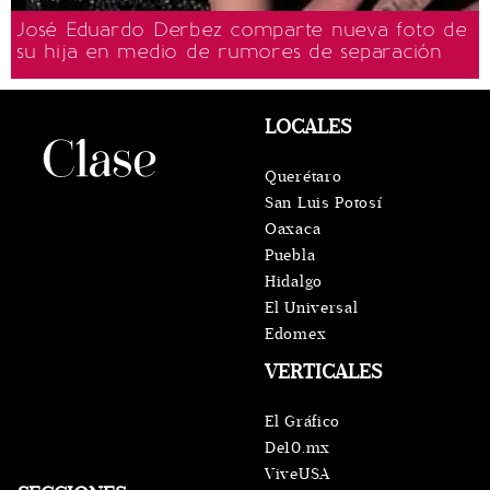
José Eduardo Derbez comparte nueva foto de
su hija en medio de rumores de separación
LOCALES
Querétaro
San Luis Potosí
Oaxaca
Puebla
Hidalgo
El Universal
Edomex
VERTICALES
El Gráfico
De10.mx
ViveUSA