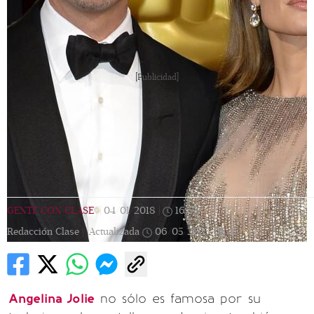
[Publicidad]
GENTE CON CLASE
|
04/01/2018
|
16:59
|
Redacción Clase |
Actualizada
06/05/2023
06:41
Angelina Jolie
no sólo es famosa por su