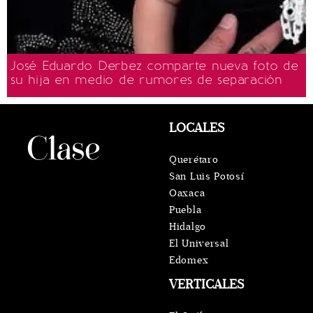
José Eduardo Derbez comparte nueva foto de
su hija en medio de rumores de separación
LOCALES
Querétaro
San Luis Potosí
Oaxaca
Puebla
Hidalgo
El Universal
Edomex
VERTICALES