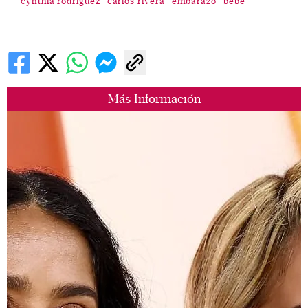
cynthia rodriguez
carlos rivera
embarazo
bebé
Más Información