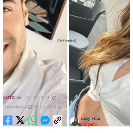
[Publicidad]
NOTICIAS
|
28/03/2023
|
09:38
|
Actualizada
05/05/2023
10:24
Lexy Villa
Ver perfil