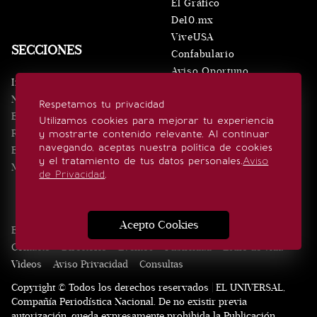
El Gráfico
De10.mx
ViveUSA
SECCIONES
Confabulario
Aviso Oportuno
Inicio
Obituarios
Noticias
Respetamos tu privacidad
Consultas
Eventos
Utilizamos cookies para mejorar tu experiencia
Realeza
y mostrarte contenido relevante. Al continuar
SÍGUENOS
navegando, aceptas nuestra política de cookies
Estilo de vida
y el tratamiento de tus datos personales.
Aviso
Minuto x Minuto
de Privacidad
.
Acepto Cookies
Edición Impresa
Noticias
Quiénes somos
Realeza
Contacto
Directorio
Eventos
Publicidad
Estilo de vida
Videos
Aviso Privacidad
Consultas
Copyright © Todos los derechos reservados | EL UNIVERSAL,
Compañía Periodística Nacional. De no existir previa
autorización, queda expresamente prohibida la Publicación,