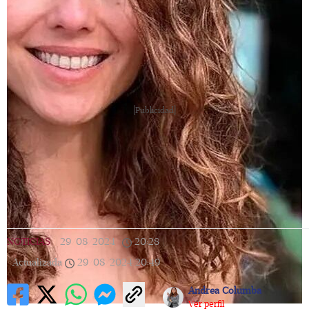
[Publicidad]
NOTICIAS
|
29/08/2024
|
20:28
|
Actualizada
29/08/2024
20:49
Andrea Columba
Ver perfil