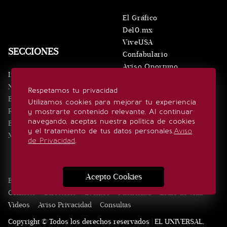
El Gráfico
De10.mx
ViveUSA
SECCIONES
Confabulario
Aviso Oportuno
Inicio
Obituarios
Noticias
Respetamos tu privacidad
Consultas
Eventos
Utilizamos cookies para mejorar tu experiencia
Realeza
y mostrarte contenido relevante. Al continuar
SÍGUENOS
navegando, aceptas nuestra política de cookies
Estilo de vida
y el tratamiento de tus datos personales.
Aviso
Minuto x Minuto
de Privacidad
.
Acepto Cookies
Edición Impresa
Noticias
Quiénes somos
Realeza
Contacto
Directorio
Eventos
Publicidad
Estilo de vida
Videos
Aviso Privacidad
Consultas
Copyright © Todos los derechos reservados | EL UNIVERSAL,