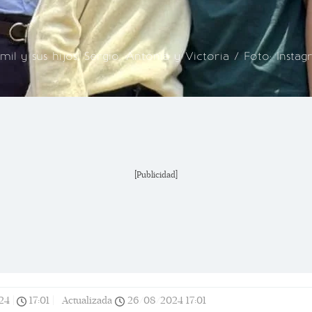
il y sus hijos, Sergio, Antonia y Victoria / Foto: Insta
[Publicidad]
24
|
17:01
|
Actualizada
26/08/2024
17:01