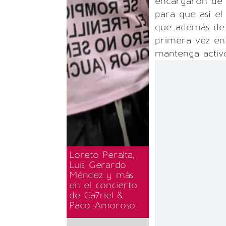
encargaron de d
para que así e
que además de re
primera vez en 
mantenga activ
Loreto Peralta,
Luis Gerardo
Méndez y más
en el concierto
de Ca7riel &
Paco Amoroso