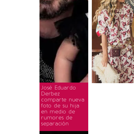
José Eduardo
Derbez
comparte nueva
foto de su hija
en medio de
rumores de
separación