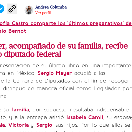
Andrea Columba
Ver perfil
ofía Castro comparte los 'últimos preparativos' de
blo Bernot
r, acompañado de su familia, recibe
 diputado federal
resentación de su último libro en una importante
tura en México,
Sergio Mayer
acudió a las
de la Cámara de Diputados con el fin de recoger
o distingue de manera oficial como Legislador por
na.
e su
familia
, por supuesto, resultaba indispensable
, y a la entrega asistió
Issabela Camil
, su esposa;
ia
,
Victoria
y
Sergio
, sus hijos. Por lo que ellos se