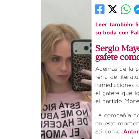
Leer también:
S
su boda con Pa
Sergio Maye
gafete como
Además de la p
feria de litera
inmediaciones 
el gafete que l
el partido More
La compañía d
en este momento
así como
Anton