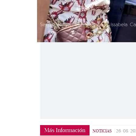
Sergio Mayer con su esposa Issabela Cam
Más Información
NOTICIAS
|
26/08/20