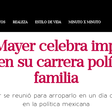
TOS
REALEZA
ESTILO DE VIDA
MINUTO X MINUTO
Mayer celebra im
 su carrera polí
familia
r se reunió para arroparlo en un día c
en la política mexicana