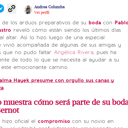
Andrea Columba
Ver perfil
al de los arduos preparativos de su
boda
con
Pabl
astro
reveló cómo están siendo los últimos días
al altar. Así lo hizo luego de una especial
e vivió acompañada de algunas de sus amigas y
las que no pudo faltar
Angélica Rivera
, pues ha
ente de todo lo que se necesita al ayudar a su
 este emocionante camino.
alma Hayek presume con orgullo sus canas y
za
o muestra cómo será parte de su bod
Bernot
hizo oficial el
compromiso
con su novio en