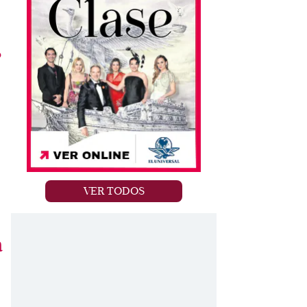
o
VER TODOS
a