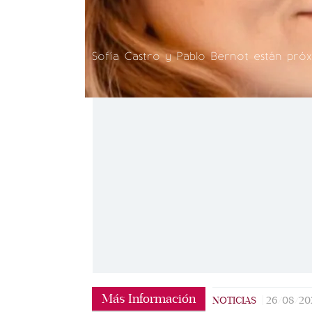
Sofía Castro y Pablo Bernot están próxi
Más Información
NOTICIAS
|
26/08/20