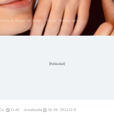
mos a llegar al altar / Foto: Instagram
[Publicidad]
24
|
13:49
|
Actualizada
26/08/2024
13:51