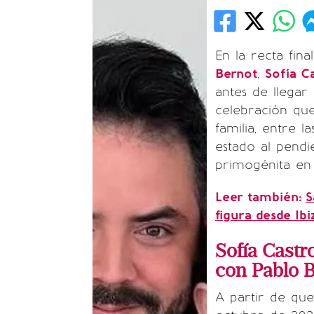
En la recta fin
Bernot
,
Sofía C
antes de llegar 
celebración qu
familia, entre 
estado al pendi
primogénita en
Leer también:
S
figura desde Ibi
Sofía Castr
con Pablo 
A partir de que 