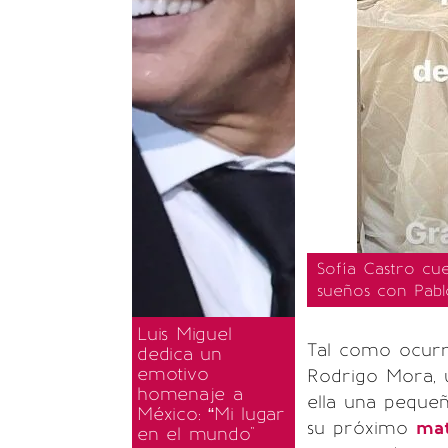
Sofía Castro cu
sueños con Pabl
Luis Miguel
Tal como ocurr
dedica un
emotivo
Rodrigo Mora,
homenaje a
ella una peque
México: “Mi lugar
su próximo
ma
en el mundo"