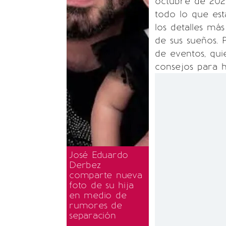
octubre de 202
todo lo que est
los detalles má
de sus sueños. 
de eventos, qui
consejos para 
José Eduardo
Derbez
comparte nueva
foto de su hija
en medio de
rumores de
separación