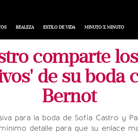
TOS
REALEZA
ESTILO DE VIDA
MINUTO X MINUTO
stro comparte los
ivos' de su boda 
Bernot
esiva para la boda de Sofía Castro y Pa
s mínimo detalle para que su enlace ma