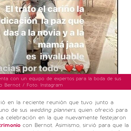
enta con un equipo de expertos para la boda de sus
o Bernot / Foto: Instagram
ió en la reciente reunión que tuvo junto a
 uno de sus
wedding planners
, quien ofreció para
ña celebración en la que nuevamente festejaron
trimonio
con Bernot. Asimismo, sirvió para que la