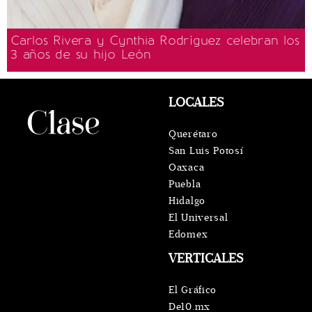
Carlos Rivera y Cynthia Rodríguez celebran los
3 años de su hijo León
LOCALES
Querétaro
San Luis Potosí
Oaxaca
Puebla
Hidalgo
El Universal
Edomex
VERTICALES
El Gráfico
De10.mx