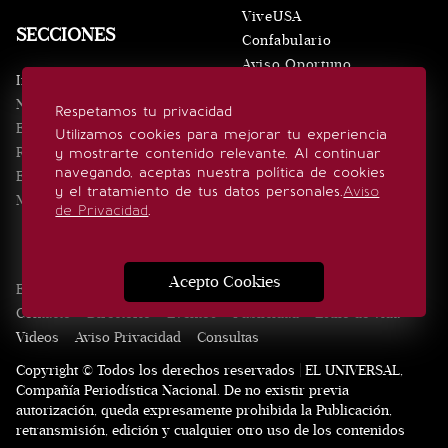
ViveUSA
SECCIONES
Confabulario
Aviso Oportuno
Inicio
Obituarios
Noticias
Respetamos tu privacidad
Consultas
Eventos
Utilizamos cookies para mejorar tu experiencia
Realeza
y mostrarte contenido relevante. Al continuar
SÍGUENOS
navegando, aceptas nuestra política de cookies
Estilo de vida
y el tratamiento de tus datos personales.
Aviso
Minuto x Minuto
de Privacidad
.
Acepto Cookies
Edición Impresa
Noticias
Quiénes somos
Realeza
Contacto
Directorio
Eventos
Publicidad
Estilo de vida
Videos
Aviso Privacidad
Consultas
Copyright © Todos los derechos reservados | EL UNIVERSAL,
Compañía Periodística Nacional. De no existir previa
autorización, queda expresamente prohibida la Publicación,
retransmisión, edición y cualquier otro uso de los contenidos