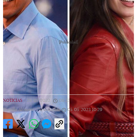
[Publicidad]
NOTICIAS
|
28/07/2022
|
08:23
|
Brando Alcauter |
Actualizada
05/05/2023
10:29