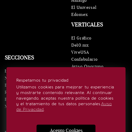
Hidalgo
El Universal
Edomex
VERTICALES
El Gráfico
De10.mx
ViveUSA
SECCIONES
Confabulario
Aviso Oportuno
Inicio
Obituarios
Noticias
Respetamos tu privacidad
Consultas
Eventos
Utilizamos cookies para mejorar tu experiencia
Realeza
y mostrarte contenido relevante. Al continuar
SÍGUENOS
navegando, aceptas nuestra política de cookies
Estilo de vida
y el tratamiento de tus datos personales.
Aviso
Minuto x Minuto
de Privacidad
.
Acepto Cookies