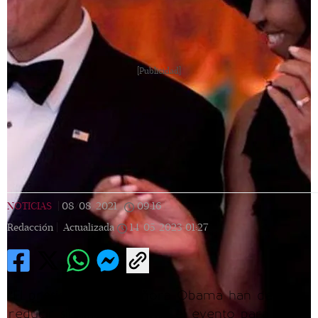
[Publicidad]
NOTICIAS
|
08/08/2021
|
09:16
|
Redacción |
Actualizada
14/05/2023
01:27
“El presidente y la señora Obama han decidió
reducir significativamente el evento para