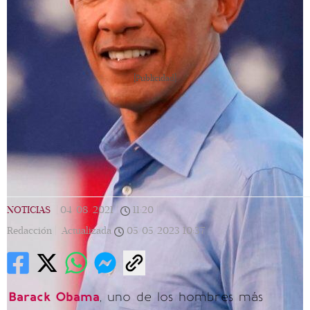
[Publicidad]
NOTICIAS
|
04/08/2021
|
11:20
|
Redacción |
Actualizada
05/05/2023
10:37
Barack Obama
, uno de los hombres más