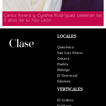
Carlos Rivera y Cynthia Rodríguez celebran los
3 años de su hijo León
LOCALES
Querétaro
San Luis Potosí
Oaxaca
Puebla
Hidalgo
El Universal
Edomex
VERTICALES
El Gráfico
De10.mx