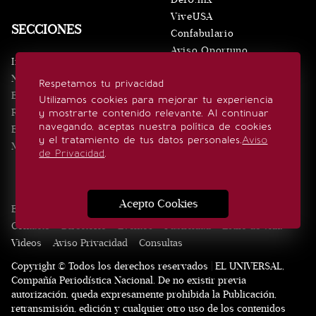
ViveUSA
SECCIONES
Confabulario
Aviso Oportuno
Inicio
Obituarios
Noticias
Respetamos tu privacidad
Consultas
Eventos
Utilizamos cookies para mejorar tu experiencia
Realeza
y mostrarte contenido relevante. Al continuar
SÍGUENOS
navegando, aceptas nuestra política de cookies
Estilo de vida
y el tratamiento de tus datos personales.
Aviso
Minuto x Minuto
de Privacidad
.
Acepto Cookies
Edición Impresa
Noticias
Quiénes somos
Realeza
Contacto
Directorio
Eventos
Publicidad
Estilo de vida
Videos
Aviso Privacidad
Consultas
Copyright © Todos los derechos reservados | EL UNIVERSAL,
Compañía Periodística Nacional. De no existir previa
autorización, queda expresamente prohibida la Publicación,
retransmisión, edición y cualquier otro uso de los contenidos