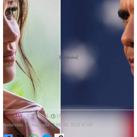
(AFP)
[Publicidad]
NOTICIAS
|
11/08/2021
|
12:03
|
Redacción |
Actualizada
06/05/2023
07:00