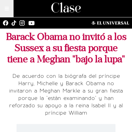
Barack Obama no invitó a los
Sussex a su fiesta porque
tiene a Meghan "bajo la lupa"
De acuerdo con la biógrafa del príncipe
Harry, Michelle y Barack Obama no
invitaron a Meghan Markle a su gran fiesta
porque la "están examinando" y han
reforzado su apoyo a la reina Isabel II y al
príncipe William