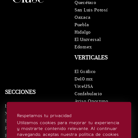
Querétaro
San Luis Potosí
Oaxaca
Puebla
Hidalgo
El Universal
Edomex
VERTICALES
El Gráfico
De10.mx
ViveUSA
SECCIONES
Confabulario
Aviso Oportuno
Inicio
Obituarios
Noticias
Respetamos tu privacidad
Consultas
Eventos
Utilizamos cookies para mejorar tu experiencia
Realeza
y mostrarte contenido relevante. Al continuar
SÍGUENOS
navegando, aceptas nuestra política de cookies
Estilo de vida