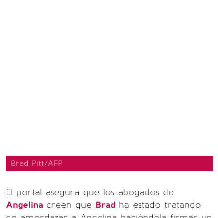
Brad Pitt/AFP
El portal asegura que los abogados de
Angelina
creen que
Brad
ha estado tratando
de amordazar a Angelina haciéndola firmar un