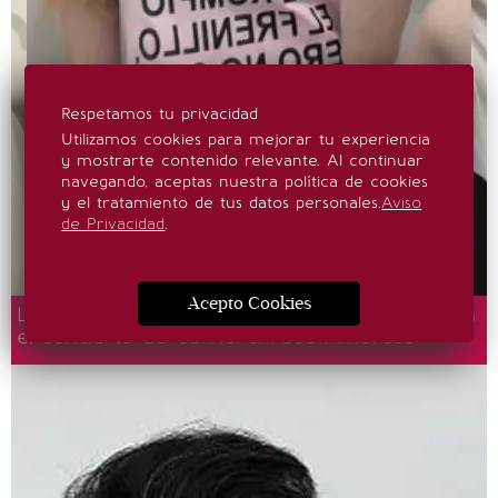
Respetamos tu privacidad
Utilizamos cookies para mejorar tu experiencia
y mostrarte contenido relevante. Al continuar
navegando, aceptas nuestra política de cookies
y el tratamiento de tus datos personales.
Aviso
de Privacidad
.
Acepto Cookies
Loreto Peralta, Luis Gerardo Méndez y más en
el concierto de Ca7riel & Paco Amoroso