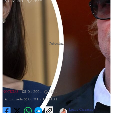
su batalla legal/EFE
[Publicidad]
NOTICIAS
|
05/04/2024
|
14:34
|
Actualizada
05/04/2024
14:34
Leslie Carrasco