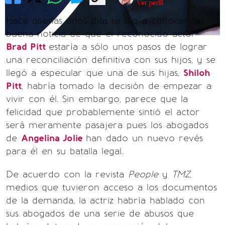
Ver perfil
Hace apenas unos días se dio a conocer la
buena noticia de que el reconocido actor
Brad Pitt
estaría a sólo unos pasos de lograr
una reconciliación definitiva con sus hijos, y se
llegó a especular que una de sus hijas,
Shiloh
Pitt
, habría tomado la decisión de empezar a
vivir con él. Sin embargo, parece que la
felicidad que probablemente sintió el actor
será meramente pasajera pues los abogados
de
Angelina Jolie
han dado un nuevo revés
para él en su batalla legal.
De acuerdo con la revista
People
y
TMZ
,
medios que tuvieron acceso a los documentos
de la demanda, la actriz habría hablado con
sus abogados de una serie de abusos que