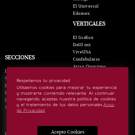
El Universal
Edomex
VERTICALES
El Gráfico
De10.mx
ViveUSA
SECCIONES
Confabulario
Aviso Oportuno
Inicio
Obituarios
Noticias
Respetamos tu privacidad
Consultas
Eventos
Utilizamos cookies para mejorar tu experiencia
Realeza
y mostrarte contenido relevante. Al continuar
SÍGUENOS
navegando, aceptas nuestra política de cookies
Estilo de vida
y el tratamiento de tus datos personales.
Aviso
Minuto x Minuto
de Privacidad
.
Acepto Cookies
Edición Impresa
Noticias
Quiénes somos
Realeza