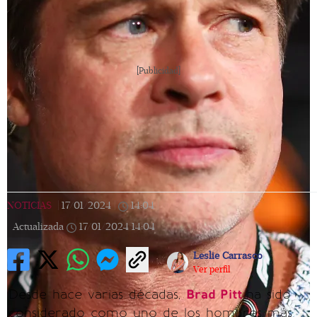
[Publicidad]
NOTICIAS
|
17/01/2024
|
14:04
|
Actualizada
17/01/2024
14:04
Leslie Carrasco
Ver perfil
Desde hace varias décadas,
Brad Pitt
ha sido
considerado como uno de los hombres más