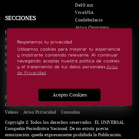
De10.mx
ViveUSA
SECCIONES
Confabulario
Aviso Oportuno
Inicio
Obituarios
Noticias
Respetamos tu privacidad
Consultas
Eventos
Utilizamos cookies para mejorar tu experiencia
Realeza
y mostrarte contenido relevante. Al continuar
SÍGUENOS
navegando, aceptas nuestra política de cookies
Estilo de vida
y el tratamiento de tus datos personales.
Aviso
Minuto x Minuto
de Privacidad
.
Acepto Cookies
Edición Impresa
Noticias
Quiénes somos
Realeza
Contacto
Directorio
Eventos
Publicidad
Estilo de vida
Videos
Aviso Privacidad
Consultas
Copyright © Todos los derechos reservados | EL UNIVERSAL,
Compañía Periodística Nacional. De no existir previa
autorización, queda expresamente prohibida la Publicación,