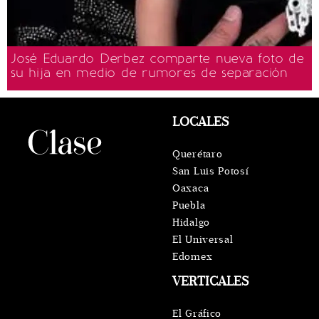
José Eduardo Derbez comparte nueva foto de
su hija en medio de rumores de separación
LOCALES
Querétaro
San Luis Potosí
Oaxaca
Puebla
Hidalgo
El Universal
Edomex
VERTICALES
El Gráfico