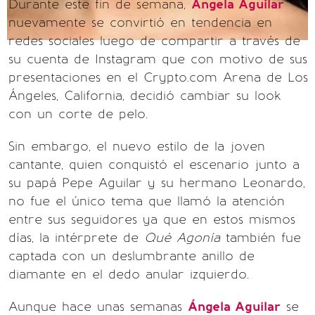
Durante este fin de semana,
Ángela Aguilar
nuevamente se convirtió en tendencia en
redes sociales luego de compartir a través de
su cuenta de Instagram que con motivo de sus
presentaciones en el Crypto.com Arena de Los
Ángeles, California, decidió cambiar su look
con un corte de pelo.
Sin embargo, el nuevo estilo de la joven
cantante, quien conquistó el escenario junto a
su papá Pepe Aguilar y su hermano Leonardo,
no fue el único tema que llamó la atención
entre sus seguidores ya que en estos mismos
días, la intérprete de
Qué Agonía
también fue
captada con un deslumbrante anillo de
diamante en el dedo anular izquierdo.
Aunque hace unas semanas
Ángela Aguilar
se