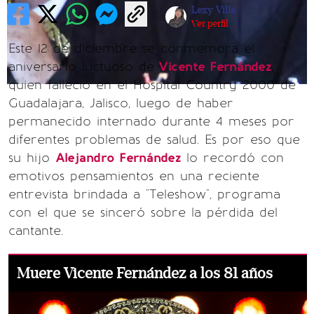
Lexy Villa
Ver perfil
Este 12 de diciembre se conmemora el
aniversario luctuoso de
Vicente Fernández
,
quien falleció en el Hospital Country 2000 de
Guadalajara, Jalisco, luego de haber
permanecido internado durante 4 meses por
diferentes problemas de salud. Es por eso que
su hijo
Alejandro Fernández
lo recordó con
emotivos pensamientos en una reciente
entrevista brindada a "Teleshow", programa
con el que se sinceró sobre la pérdida del
cantante.
Muere Vicente Fernández a los 81 años