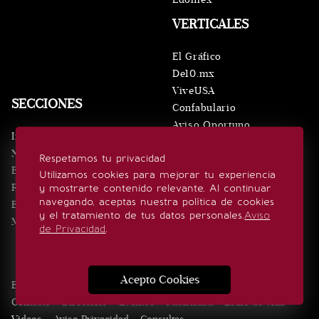
VERTICALES
El Gráfico
De10.mx
ViveUSA
SECCIONES
Confabulario
Aviso Oportuno
Inicio
Obituarios
Noticias
Respetamos tu privacidad
Consultas
Eventos
Utilizamos cookies para mejorar tu experiencia
Realeza
y mostrarte contenido relevante. Al continuar
SÍGUENOS
navegando, aceptas nuestra política de cookies
Estilo de vida
y el tratamiento de tus datos personales.
Aviso
Minuto x Minuto
de Privacidad
.
Acepto Cookies
Edición Impresa
Noticias
Quiénes somos
Realeza
Contacto
Directorio
Eventos
Publicidad
Estilo de vida