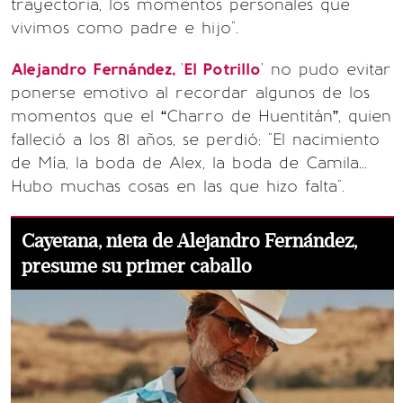
trayectoria, los momentos personales que
vivimos como padre e hijo".
Alejandro Fernández,
'
El Potrillo
' no pudo evitar
ponerse emotivo al recordar algunos de los
momentos que el “Charro de Huentitán”, quien
falleció a los 81 años, se perdió: "El nacimiento
de Mía, la boda de Alex, la boda de Camila...
Hubo muchas cosas en las que hizo falta".
Cayetana, nieta de Alejandro Fernández,
presume su primer caballo