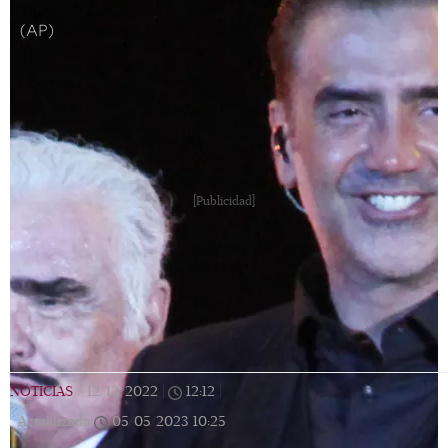
(AP)
[Publicidad]
NOTICIAS
|
12/12/2022
|
12:12
|
Actualizada
05/05/2023
10:25