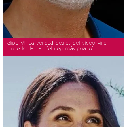
Felipe VI: La verdad detrás del video viral
donde lo llaman "el rey más guapo"