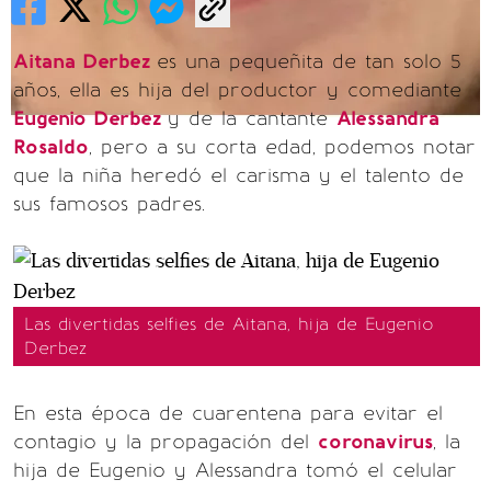
Aitana Derbez
es una pequeñita de tan solo 5
años, ella es hija del productor y comediante
Eugenio Derbez
y de la cantante
Alessandra
Rosaldo
, pero a su corta edad, podemos notar
que la niña heredó el carisma y el talento de
sus famosos padres.
Las divertidas selfies de Aitana, hija de Eugenio
Derbez
En esta época de cuarentena para evitar el
contagio y la propagación del
coronavirus
, la
hija de Eugenio y Alessandra tomó el celular