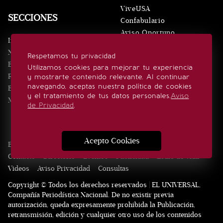
ViveUSA
SECCIONES
Confabulario
Aviso Oportuno
Inicio
Obituarios
Noticias
Respetamos tu privacidad
Consultas
Eventos
Utilizamos cookies para mejorar tu experiencia
Realeza
y mostrarte contenido relevante. Al continuar
SÍGUENOS
navegando, aceptas nuestra política de cookies
Estilo de vida
y el tratamiento de tus datos personales.
Aviso
Minuto x Minuto
de Privacidad
.
Acepto Cookies
Edición Impresa
Noticias
Quiénes somos
Realeza
Contacto
Directorio
Eventos
Publicidad
Estilo de vida
Videos
Aviso Privacidad
Consultas
Copyright © Todos los derechos reservados | EL UNIVERSAL,
Compañía Periodística Nacional. De no existir previa
autorización, queda expresamente prohibida la Publicación,
retransmisión, edición y cualquier otro uso de los contenidos