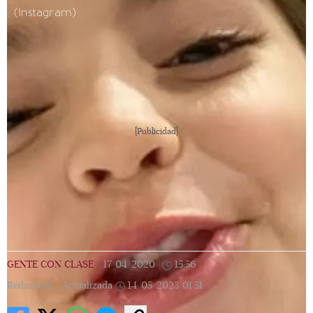
(Instagram)
[Publicidad]
GENTE CON CLASE
|
17/04/2020
|
15:56
|
Redacción |
Actualizada
14/05/2023
01:51