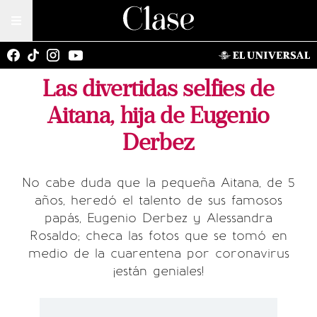
Las divertidas selfies de
Aitana, hija de Eugenio
Derbez
No cabe duda que la pequeña Aitana, de 5
años, heredó el talento de sus famosos
papás, Eugenio Derbez y Alessandra
Rosaldo; checa las fotos que se tomó en
medio de la cuarentena por coronavirus
¡están geniales!