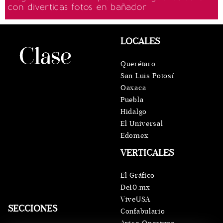
con divertidas fotos en bañador
LOCALES
Querétaro
San Luis Potosí
Oaxaca
Puebla
Hidalgo
El Universal
Edomex
VERTICALES
El Gráfico
De10.mx
ViveUSA
SECCIONES
Confabulario