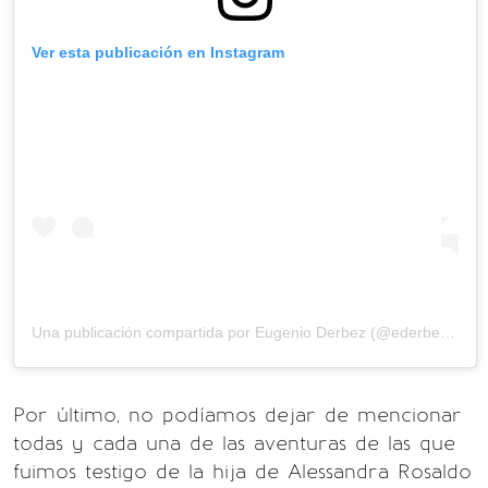
Ver esta publicación en Instagram
Una publicación compartida por
Eugenio Derbez
(@ederbez) el
2
Por último, no podíamos dejar de mencionar
todas y cada una de las aventuras de las que
fuimos testigo de la hija de Alessandra Rosaldo