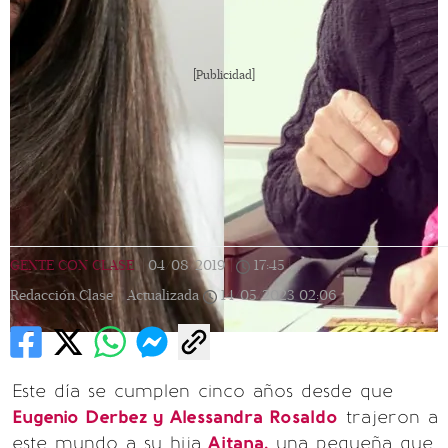
[Publicidad]
GENTE CON CLASE
|
04/08/2019
|
17:45
|
Redacción Clase |
Actualizada
14/05/2023
02:06
Este día se cumplen cinco años desde que
Eugenio Derbez y Alessandra Rosaldo
trajeron a
este mundo a su hija
Aitana,
una pequeña que