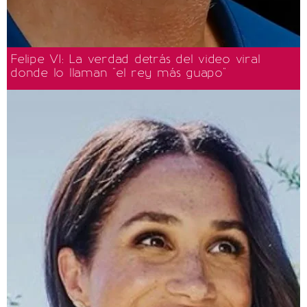
Felipe VI: La verdad detrás del video viral
donde lo llaman "el rey más guapo"