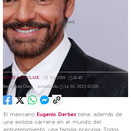
[Publicidad]
GENTE CON CLASE
|
28/05/2019
|
11:40
|
Redacción Clase |
Actualizada
14/05/2023
02:08
El mexicano
Eugenio Derbez
tiene, además de
una exitosa carrera en el mundo del
entretenimiento, una familia preciosa. Todos