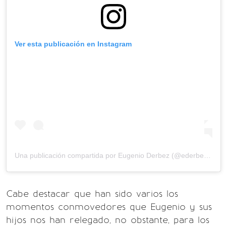
Ver esta publicación en Instagram
Una publicación compartida por
Eugenio Derbez
(@ederbez) el
2
Cabe destacar que han sido varios los
momentos conmovedores que Eugenio y sus
hijos nos han relegado, no obstante, para los