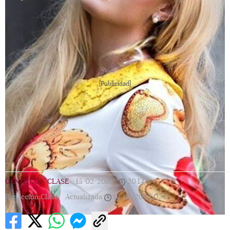
[Publicidad]
GENTE CON CLASE
|
15/02/2019
|
20:14
|
Redacción Clase |
Actualizada
14/05/2023
02:11