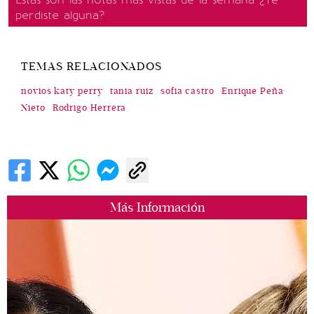
perdiste alguna?
TEMAS RELACIONADOS
novios katy perry
tania ruiz
sofia castro
Enrique Peña
Nieto
Rodrigo Herrera
Más Información