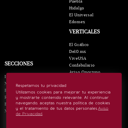
Puebla
Hidalgo
El Universal
Edomex
VERTICALES
El Gráfico
De10.mx
ViveUSA
SECCIONES
Confabulario
Aviso Oportuno
Inicio
Obituarios
Noticias
Respetamos tu privacidad
Consultas
Eventos
Utilizamos cookies para mejorar tu experiencia
Realeza
y mostrarte contenido relevante. Al continuar
SÍGUENOS
navegando, aceptas nuestra política de cookies
Estilo de vida
y el tratamiento de tus datos personales.
Aviso
Minuto x Minuto
de Privacidad
.