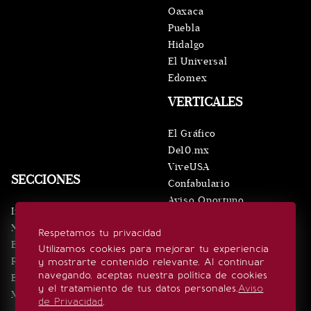
Oaxaca
Puebla
Hidalgo
El Universal
Edomex
VERTICALES
El Gráfico
De10.mx
ViveUSA
SECCIONES
Confabulario
Aviso Oportuno
Inicio
Obituarios
Noticias
Respetamos tu privacidad
Consultas
Eventos
Utilizamos cookies para mejorar tu experiencia
Realeza
y mostrarte contenido relevante. Al continuar
SÍGUENOS
navegando, aceptas nuestra política de cookies
Estilo de vida
y el tratamiento de tus datos personales.
Aviso
Minuto x Minuto
de Privacidad
.