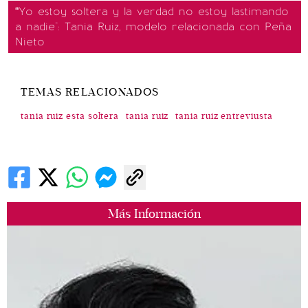
“Yo estoy soltera y la verdad no estoy lastimando
a nadie": Tania Ruiz, modelo relacionada con Peña
Nieto
TEMAS RELACIONADOS
tania ruiz esta soltera
tania ruiz
tania ruiz entreviusta
Más Información