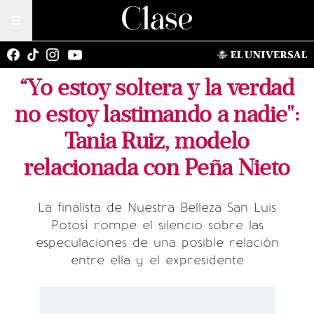
“Yo estoy soltera y la verdad
no estoy lastimando a nadie":
Tania Ruiz, modelo
relacionada con Peña Nieto
La finalista de Nuestra Belleza San Luis
Potosí rompe el silencio sobre las
especulaciones de una posible relación
entre ella y el expresidente