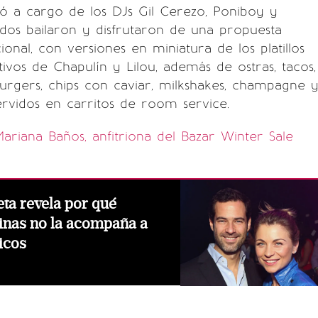
ó a cargo de los DJs Gil Cerezo, Poniboy y
tados bailaron y disfrutaron de una propuesta
ional, con versiones en miniatura de los platillos
ivos de Chapulín y Lilou, además de ostras, tacos,
urgers, chips con caviar, milkshakes, champagne 
servidos en carritos de room service.
ariana Baños, anfitriona del Bazar Winter Sale
ta revela por qué
inas no la acompaña a
icos