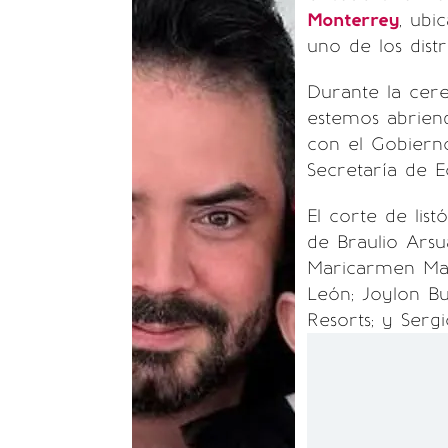
Monterrey
, ubi
uno de los distr
Durante la cere
estemos abriend
con el Gobierno
Secretaría de E
El corte de li
de Braulio Arsu
Maricarmen Mart
León; Joylon Bu
Resorts; y Serg