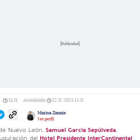
[Publicidad]
|
15:21
|
Actualizada
12/11/2025
15:21
Marisa Zannie
Ver perfil
 de Nuevo León,
Samuel García Sepúlveda
,
uguración del
Hotel Presidente InterContinental