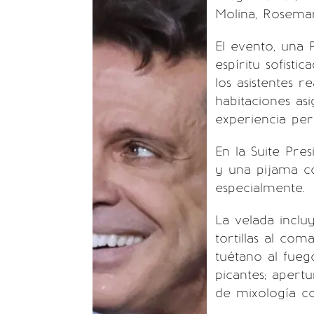
Molina, Rosemar
El evento, una P
espíritu sofisti
los asistentes r
habitaciones as
experiencia per
En la Suite Pre
y una pijama 
especialmente.
La velada inclu
tortillas al co
tuétano al fueg
picantes; apert
de mixología co