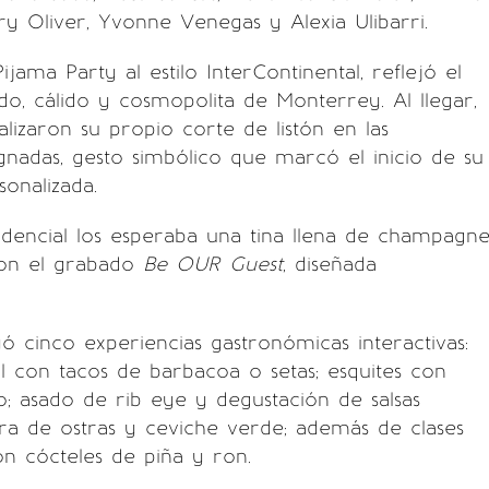
y Oliver, Yvonne Venegas y Alexia Ulibarri.
ijama Party al estilo InterContinental, reflejó el
cado, cálido y cosmopolita de Monterrey. Al llegar,
ealizaron su propio corte de listón en las
ignadas, gesto simbólico que marcó el inicio de su
sonalizada.
sidencial los esperaba una tina llena de champagn
con el grabado
Be OUR Guest
, diseñada
yó cinco experiencias gastronómicas interactivas:
mal con tacos de barbacoa o setas; esquites con
o; asado de rib eye y degustación de salsas
ura de ostras y ceviche verde; además de clases
n cócteles de piña y ron.