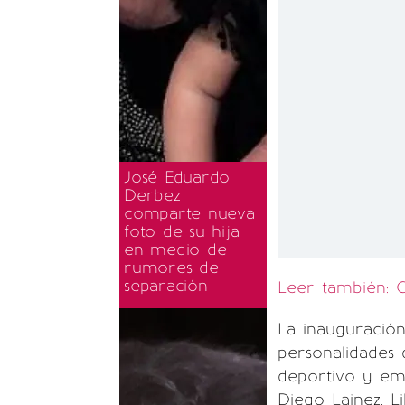
José Eduardo
Derbez
comparte nueva
foto de su hija
en medio de
rumores de
separación
Leer también: 
La inauguración
personalidades d
deportivo y em
Diego Lainez, L