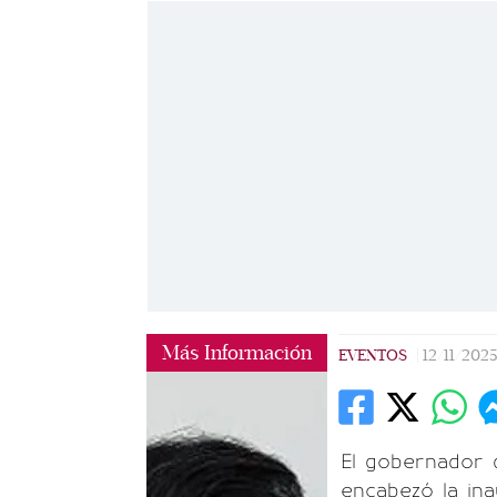
Más Información
EVENTOS
|
12/11/2025
El gobernador
encabezó la ina