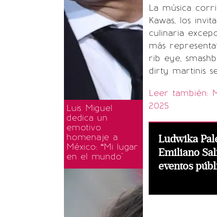
La música corri
Kawas, los invi
culinaria excepc
más representat
rib eye, smashb
dirty martinis 
Leer también: M
2025
Luis Miguel
dedica un
emotivo
homenaje a
Ludwika Pale
México: “Mi lugar
Emiliano Sal
en el mundo"
eventos públ