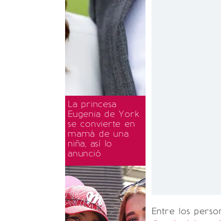
La princesa
Eugenia de York
se convierte en
mamá de una
niña, así lo
anunció
Entre los perso