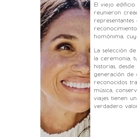
El viejo edific
reunieron crea
representantes
reconocimient
homónima, cuyo 
La selección d
la ceremonia, t
historias, desde
generación de c
reconocidos tra
música, conser
viajes tienen u
verdadero valor