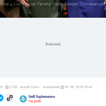
Dosta y Luis Manuel Peralta (Foto: Esteban Torreblanca)
[Publicidad]
26
|
17:00
|
Araceli Calva |
Actualizada
01/06/2026
19:54
Staff Suplementos
Ver perfil