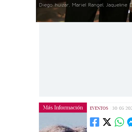
Diego huizar, Mariel Rangel, Jaqueline 
Más Información
EVENTOS
|
30/05/20