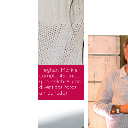
Meghan Markle
cumple 45 años
y lo celebra con
divertidas fotos
en bañador