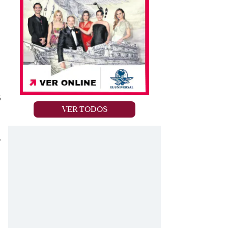
s
VER TODOS
,