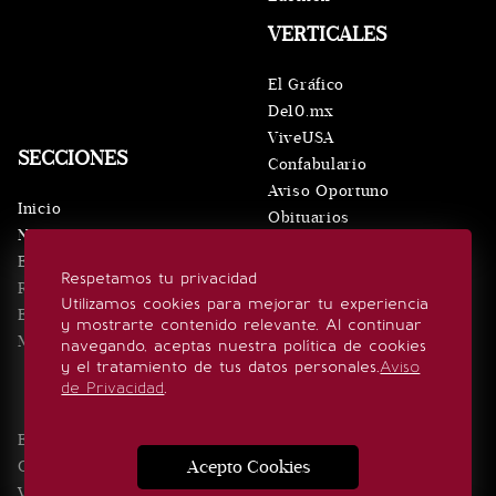
VERTICALES
El Gráfico
De10.mx
ViveUSA
SECCIONES
Confabulario
Aviso Oportuno
Inicio
Obituarios
Noticias
Consultas
Eventos
Respetamos tu privacidad
Realeza
SÍGUENOS
Utilizamos cookies para mejorar tu experiencia
Estilo de vida
y mostrarte contenido relevante. Al continuar
Minuto x Minuto
navegando, aceptas nuestra política de cookies
y el tratamiento de tus datos personales.
Aviso
de Privacidad
.
Edición Impresa
Noticias
Quiénes somos
Realeza
Acepto Cookies
Contacto
Directorio
Eventos
Publicidad
Estilo de vida
Videos
Aviso Privacidad
Consultas