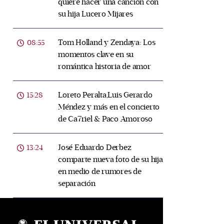
quiere hacer una canción con
su hija Lucero Mijares
Tom Holland y Zendaya: Los
08:55
momentos clave en su
romántica historia de amor
Loreto Peralta,Luis Gerardo
15:28
Méndez y más en el concierto
de Ca7riel & Paco Amoroso
José Eduardo Derbez
13:24
comparte nueva foto de su hija
en medio de rumores de
separación