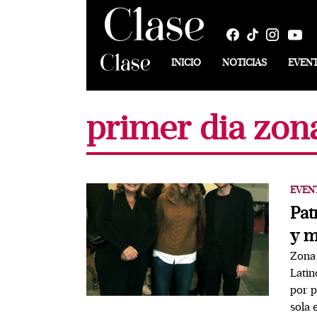
INICIO
NOTICIAS
EVEN
primer dia zon
EVEN
Pat
y m
Zona 
Latin
por p
sola 