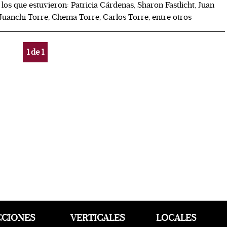
 los que estuvieron: Patricia Cárdenas, Sharon Fastlicht, Juan
 Juanchi Torre, Chema Torre, Carlos Torre, entre otros
1
de
1
CCIONES
VERTICALES
LOCALES