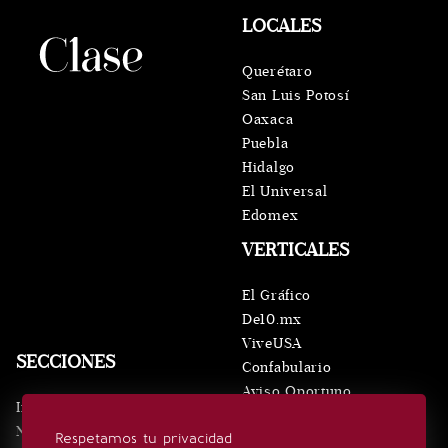
LOCALES
Querétaro
San Luis Potosí
Oaxaca
Puebla
Hidalgo
El Universal
Edomex
VERTICALES
El Gráfico
De10.mx
ViveUSA
SECCIONES
Confabulario
Aviso Oportuno
Inicio
Obituarios
Noticias
Respetamos tu privacidad
Consultas