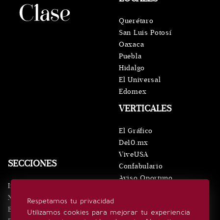
Querétaro
San Luis Potosí
Oaxaca
Puebla
Hidalgo
El Universal
Edomex
VERTICALES
El Gráfico
De10.mx
ViveUSA
SECCIONES
Confabulario
Aviso Oportuno
Inicio
Obituarios
Noticias
Respetamos tu privacidad
Consultas
Eventos
Utilizamos cookies para mejorar tu experiencia