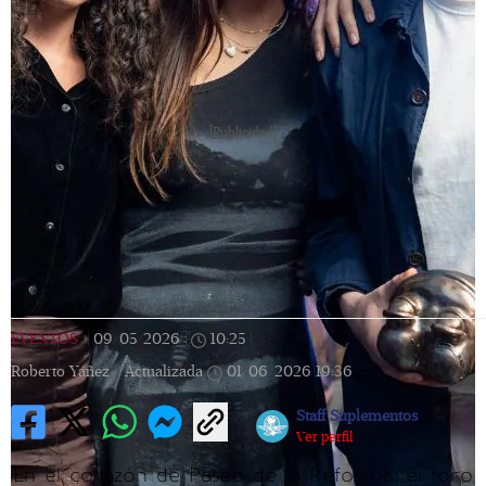
[Publicidad]
EVENTOS
|
09/05/2026
|
10:25
|
Roberto Yáñez |
Actualizada
01/06/2026
19:36
Staff Suplementos
Ver perfil
En el corazón de Paseo de la Reforma, el foro