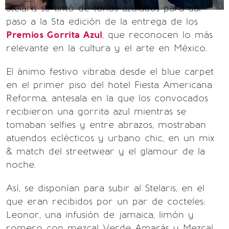
Stelaris se tintó de tonos azulados para dar
paso a la 5ta edición de la entrega de los
Premios Gorrita Azul
, que reconocen lo más
relevante en la cultura y el arte en México.
El ánimo festivo vibraba desde el blue carpet
en el primer piso del hotel Fiesta Americana
Reforma, antesala en la que los convocados
recibieron una gorrita azul mientras se
tomaban selfies y entre abrazos, mostraban
atuendos eclécticos y urbano chic, en un mix
& match del streetwear y el glamour de la
noche.
Así, se disponían para subir al Stelaris, en el
que eran recibidos por un par de cocteles:
Leonor, una infusión de jamaica, limón y
romero con mezcal Verde Amarás y Mezcal