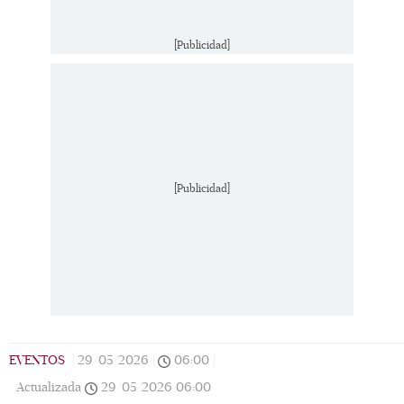
[Publicidad]
Paulina de Ajuria y Mateo Vega (Foto: Esteban
Fr
[Publicidad]
Torreblanca)
Di
EVENTOS
|
29/05/2026
|
06:00
|
Actualizada
29/05/2026
06:00