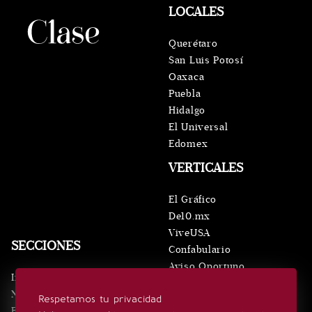
LOCALES
Querétaro
San Luis Potosí
Oaxaca
Puebla
Hidalgo
El Universal
Edomex
VERTICALES
El Gráfico
De10.mx
ViveUSA
SECCIONES
Confabulario
Aviso Oportuno
Inicio
Obituarios
Noticias
Respetamos tu privacidad
Consultas
Eventos