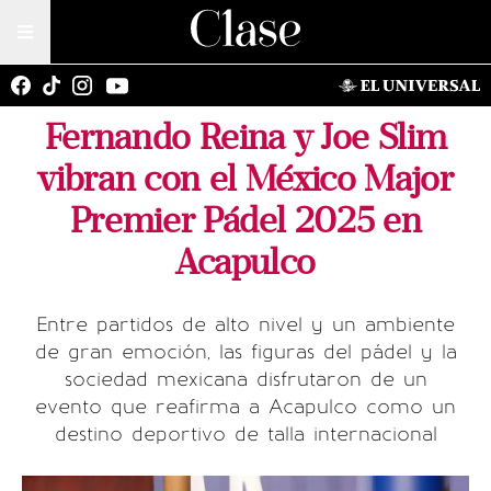
Fernando Reina y Joe Slim
vibran con el México Major
Premier Pádel 2025 en
Acapulco
Entre partidos de alto nivel y un ambiente
de gran emoción, las figuras del pádel y la
sociedad mexicana disfrutaron de un
evento que reafirma a Acapulco como un
destino deportivo de talla internacional
M