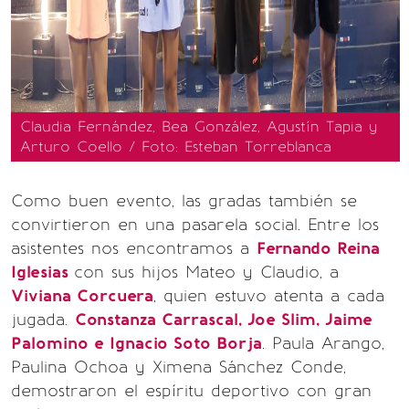
Claudia Fernández, Bea González, Agustín Tapia y
Arturo Coello / Foto: Esteban Torreblanca
Como buen evento, las gradas también se
convirtieron en una pasarela social. Entre los
asistentes nos encontramos a
Fernando Reina
Iglesias
con sus hijos Mateo y Claudio, a
Viviana Corcuera
, quien estuvo atenta a cada
jugada.
Constanza Carrascal, Joe Slim, Jaime
Palomino e Ignacio Soto Borja
. Paula Arango,
Paulina Ochoa y Ximena Sánchez Conde,
demostraron el espíritu deportivo con gran