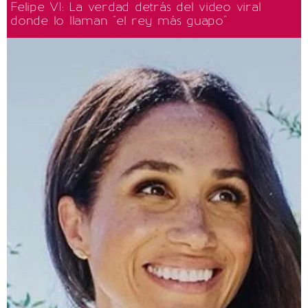
Felipe VI: La verdad detrás del video viral
donde lo llaman "el rey más guapo"