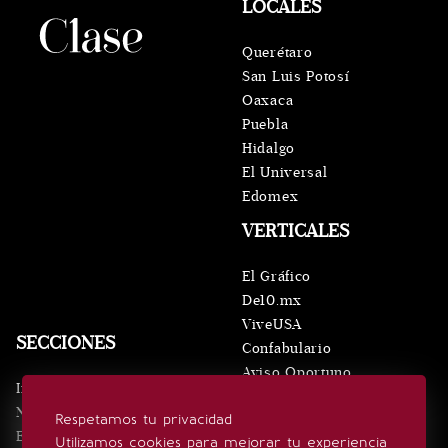
LOCALES
Querétaro
San Luis Potosí
Oaxaca
Puebla
Hidalgo
El Universal
Edomex
VERTICALES
El Gráfico
De10.mx
ViveUSA
SECCIONES
Confabulario
Aviso Oportuno
Inicio
Obituarios
Noticias
Respetamos tu privacidad
Consultas
Eventos
Utilizamos cookies para mejorar tu experiencia