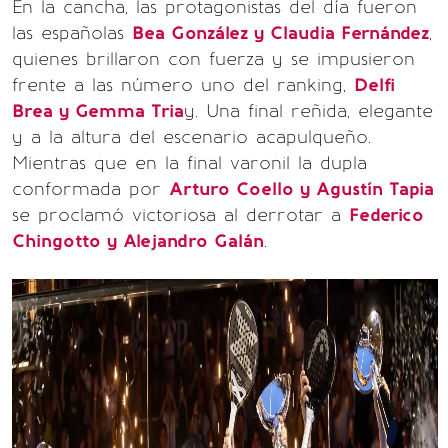
En la cancha, las protagonistas del día fueron
las españolas
Bea González y Claudia Fernández
,
quienes brillaron con fuerza y se impusieron
frente a las número uno del ranking,
Delfi
Brea y Gemma Tria
y. Una final reñida, elegante
y a la altura del escenario acapulqueño.
Mientras que en la final varonil la dupla
conformada por
Arturo Coello y Agustín Tapia
se proclamó victoriosa al derrotar a
Federico
Chingotto y Alejandro Galán
.