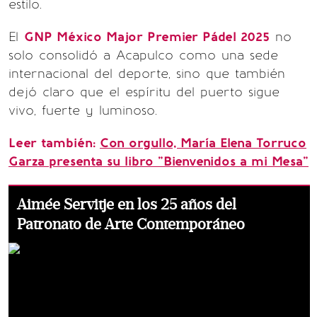
estilo.
El
GNP México Major Premier Pádel 2025
no
solo consolidó a Acapulco como una sede
internacional del deporte, sino que también
dejó claro que el espíritu del puerto sigue
vivo, fuerte y luminoso.
Leer también:
Con orgullo, María Elena Torruco
Garza presenta su libro "Bienvenidos a mi Mesa"
Aimée Servitje en los 25 años del
Patronato de Arte Contemporáneo